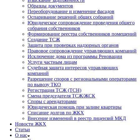
Взыскание задолженности
Образцы документов
Переоборудование и изменение фасадов
Оспаривание решений общих собраний
Юридическое сопровождение проведения общего
собрания собственников
Формирование реестра собственников помещений
Создание ТСЖ
Защита при проверках надзорных органов
Правовое сопровождение управляющих компаний
Исключение дома из программы Реновации
Услуги частным лицам
Судебная защита интересов управляющих
компаний
Разрешение споров с региональными операторами
по вывозу ТКО
Регистрация ТСЖ (ТСН)
Смена председателя ТСЖ/ЖСК
Споры с арендаторами
Юридическая помощь при заливе квартиры
Списание долгов по ЖКХ
Внесение изменений в реестр лицензий МКД
Новости ЖКХ
Статьи
О нас