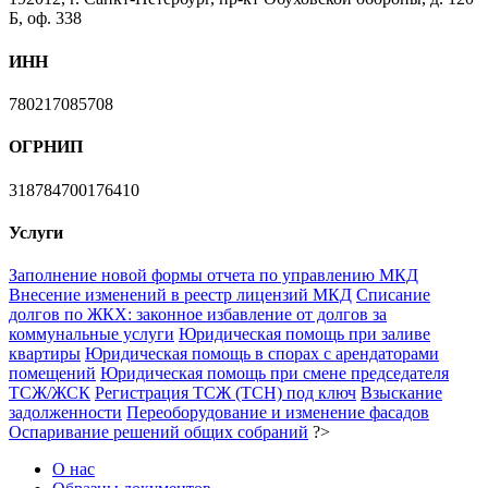
Б, оф. 338
ИНН
780217085708
ОГРНИП
318784700176410
Услуги
Заполнение новой формы отчета по управлению МКД
Внесение изменений в реестр лицензий МКД
Списание
долгов по ЖКХ: законное избавление от долгов за
коммунальные услуги
Юридическая помощь при заливе
квартиры
Юридическая помощь в спорах с арендаторами
помещений
Юридическая помощь при смене председателя
ТСЖ/ЖСК
Регистрация ТСЖ (ТСН) под ключ
Взыскание
задолженности
Переоборудование и изменение фасадов
Оспаривание решений общих собраний
?>
О нас