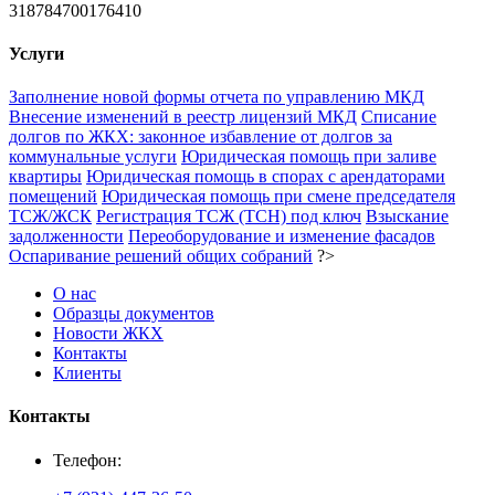
318784700176410
Услуги
Заполнение новой формы отчета по управлению МКД
Внесение изменений в реестр лицензий МКД
Списание
долгов по ЖКХ: законное избавление от долгов за
коммунальные услуги
Юридическая помощь при заливе
квартиры
Юридическая помощь в спорах с арендаторами
помещений
Юридическая помощь при смене председателя
ТСЖ/ЖСК
Регистрация ТСЖ (ТСН) под ключ
Взыскание
задолженности
Переоборудование и изменение фасадов
Оспаривание решений общих собраний
?>
О нас
Образцы документов
Новости ЖКХ
Контакты
Клиенты
Контакты
Телефон: