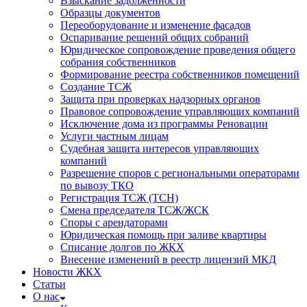
Взыскание задолженности
Образцы документов
Переоборудование и изменение фасадов
Оспаривание решений общих собраний
Юридическое сопровождение проведения общего
собрания собственников
Формирование реестра собственников помещений
Создание ТСЖ
Защита при проверках надзорных органов
Правовое сопровождение управляющих компаний
Исключение дома из программы Реновации
Услуги частным лицам
Судебная защита интересов управляющих
компаний
Разрешение споров с региональными операторами
по вывозу ТКО
Регистрация ТСЖ (ТСН)
Смена председателя ТСЖ/ЖСК
Споры с арендаторами
Юридическая помощь при заливе квартиры
Списание долгов по ЖКХ
Внесение изменений в реестр лицензий МКД
Новости ЖКХ
Статьи
О нас