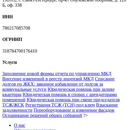
Б, оф. 338
ИНН
780217085708
ОГРНИП
318784700176410
Услуги
Заполнение новой формы отчета по управлению МКД
Внесение изменений в реестр лицензий МКД
Списание
долгов по ЖКХ: законное избавление от долгов за
коммунальные услуги
Юридическая помощь при заливе
квартиры
Юридическая помощь в спорах с арендаторами
помещений
Юридическая помощь при смене председателя
ТСЖ/ЖСК
Регистрация ТСЖ (ТСН) под ключ
Взыскание
задолженности
Переоборудование и изменение фасадов
Оспаривание решений общих собраний
?>
О нас