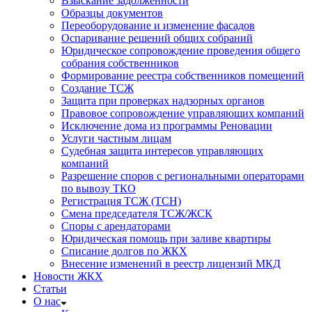
Взыскание задолженности
Образцы документов
Переоборудование и изменение фасадов
Оспаривание решений общих собраний
Юридическое сопровождение проведения общего
собрания собственников
Формирование реестра собственников помещений
Создание ТСЖ
Защита при проверках надзорных органов
Правовое сопровождение управляющих компаний
Исключение дома из программы Реновации
Услуги частным лицам
Судебная защита интересов управляющих
компаний
Разрешение споров с региональными операторами
по вывозу ТКО
Регистрация ТСЖ (ТСН)
Смена председателя ТСЖ/ЖСК
Споры с арендаторами
Юридическая помощь при заливе квартиры
Списание долгов по ЖКХ
Внесение изменений в реестр лицензий МКД
Новости ЖКХ
Статьи
О нас