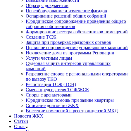
Взыскание задолженности
Образцы документов
Переоборудование и изменение фасадов
Оспаривание решений общих собраний
Юридическое сопровождение проведения общего
собрания собственников
Формирование реестра собственников помещений
Создание ТСЖ
Защита при проверках надзорных органов
Правовое сопровождение управляющих компаний
Исключение дома из программы Реновации
Услуги частным лицам
Судебная защита интересов управляющих
компаний
Разрешение споров с региональными операторами
по вывозу ТКО
Регистрация ТСЖ (ТСН)
Смена председателя ТСЖ/ЖСК
Споры с арендаторами
Юридическая помощь при заливе квартиры
Списание долгов по ЖКХ
Внесение изменений в реестр лицензий МКД
Новости ЖКХ
Статьи
О нас