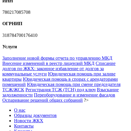
ИНН
780217085708
ОГРНИП
318784700176410
Услуги
Заполнение новой формы отчета по управлению МКД
Внесение изменений в реестр лицензий МКД
Списание
долгов по ЖКХ: законное избавление от долгов за
коммунальные услуги
Юридическая помощь при заливе
квартиры
Юридическая помощь в спорах с арендаторами
помещений
Юридическая помощь при смене председателя
ТСЖ/ЖСК
Регистрация ТСЖ (ТСН) под ключ
Взыскание
задолженности
Переоборудование и изменение фасадов
Оспаривание решений общих собраний
?>
О нас
Образцы документов
Новости ЖКХ
Контакты