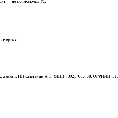
монт — не полномочия УК
шее время
ых данных ИП Сметанин А.Л. (ИНН 780217085708, ОГРНИП: 31878