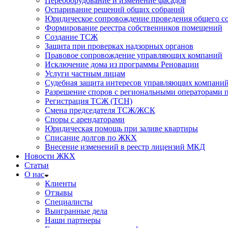
Переоборудование и изменение фасадов
Оспаривание решений общих собраний
Юридическое сопровождение проведения общего со
Формирование реестра собственников помещений
Создание ТСЖ
Защита при проверках надзорных органов
Правовое сопровождение управляющих компаний
Исключение дома из программы Реновации
Услуги частным лицам
Судебная защита интересов управляющих компани
Разрешение споров с региональными операторами 
Регистрация ТСЖ (ТСН)
Смена председателя ТСЖ/ЖСК
Споры с арендаторами
Юридическая помощь при заливе квартиры
Списание долгов по ЖКХ
Внесение изменений в реестр лицензий МКД
Новости ЖКХ
Статьи
О нас
Клиенты
Отзывы
Специалисты
Выигранные дела
Наши партнеры