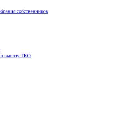
брания собственников
й
по вывозу ТКО