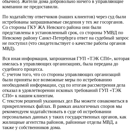
обычно). Жители дома добровольно ничего в управляющие
компании не предоставили.
По ходатайству ответчиков (наших клиентов) через суд были
истребованы запрашиваемые сведения у тех же госорганов.
Со стороны ГКУ ЖА Невского района они были
представлены в установленный срок, со стороны УМВД по
Невскому району Санкт-Петербурга ответ на судебный запрос
не поступил (что свидетельствует о качестве работы органов
МВД).
Вся иная информация, запрошенная ГУП «ТЭК СПб», которая
имелась в управляющих организациях, была передана до
судебного процесса.
С учетом того, что со стороны управляющих организаций
были приняты все возможные меры по истребованию
необходимой информации, суд по итогам рассмотрения дела
отказал в удовлетворении исковых требований ГУП «ТЭК
СПб» к нашим клиентам.
С текстом решений указанных дел Вы можете ознакомиться в
прикрепленных файлах. В рамках аналогичных споров мы
рекомендуем ходатайствовать в суде об истребовании
персональных данных у таких государственных органов, как
жилищные агентства районов, районные отделы МВД, а
также у собственников дома.