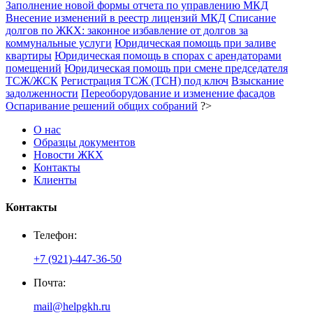
Заполнение новой формы отчета по управлению МКД
Внесение изменений в реестр лицензий МКД
Списание
долгов по ЖКХ: законное избавление от долгов за
коммунальные услуги
Юридическая помощь при заливе
квартиры
Юридическая помощь в спорах с арендаторами
помещений
Юридическая помощь при смене председателя
ТСЖ/ЖСК
Регистрация ТСЖ (ТСН) под ключ
Взыскание
задолженности
Переоборудование и изменение фасадов
Оспаривание решений общих собраний
?>
О нас
Образцы документов
Новости ЖКХ
Контакты
Клиенты
Контакты
Телефон:
+7 (921)-447-36-50
Почта:
mail@helpgkh.ru