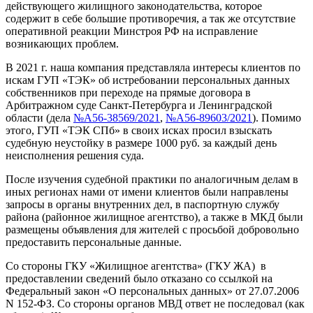
действующего жилищного законодательства, которое
содержит в себе большие противоречия, а так же отсутствие
оперативной реакции Минстроя РФ на исправление
возникающих проблем.
В 2021 г. наша компания представляла интересы клиентов по
искам ГУП «ТЭК» об истребовании персональных данных
собственников при переходе на прямые договора в
Арбитражном суде Санкт-Петербурга и Ленинградской
области (дела
№А56-38569/2021
,
№А56-89603/2021
). Помимо
этого, ГУП «ТЭК СПб» в своих исках просил взыскать
судебную неустойку в размере 1000 руб. за каждый день
неисполнения решения суда.
После изучения судебной практики по аналогичным делам в
иных регионах нами от имени клиентов были направлены
запросы в органы внутренних дел, в паспортную службу
района (районное жилищное агентство), а также в МКД были
размещены объявления для жителей с просьбой добровольно
предоставить персональные данные.
Со стороны ГКУ «Жилищное агентства» (ГКУ ЖА) в
предоставлении сведений было отказано со ссылкой на
Федеральный закон «О персональных данных» от 27.07.2006
N 152-ФЗ. Со стороны органов МВД ответ не последовал (как