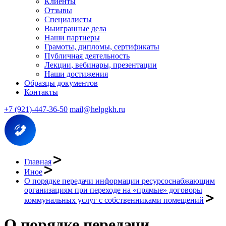
Клиенты
Отзывы
Специалисты
Выигранные дела
Наши партнеры
Грамоты, дипломы, сертификаты
Публичная деятельность
Лекции, вебинары, презентации
Наши достижения
Образцы документов
Контакты
+7 (921)-447-36-50
mail@helpgkh.ru
Главная
Иное
О порядке передачи информации ресурсоснабжающим
организациям при переходе на «прямые» договоры
коммунальных услуг с собственниками помещений
О порядке передачи