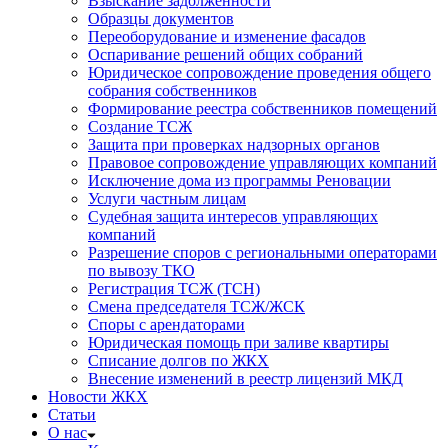
Взыскание задолженности
Образцы документов
Переоборудование и изменение фасадов
Оспаривание решений общих собраний
Юридическое сопровождение проведения общего
собрания собственников
Формирование реестра собственников помещений
Создание ТСЖ
Защита при проверках надзорных органов
Правовое сопровождение управляющих компаний
Исключение дома из программы Реновации
Услуги частным лицам
Судебная защита интересов управляющих
компаний
Разрешение споров с региональными операторами
по вывозу ТКО
Регистрация ТСЖ (ТСН)
Смена председателя ТСЖ/ЖСК
Споры с арендаторами
Юридическая помощь при заливе квартиры
Списание долгов по ЖКХ
Внесение изменений в реестр лицензий МКД
Новости ЖКХ
Статьи
О нас