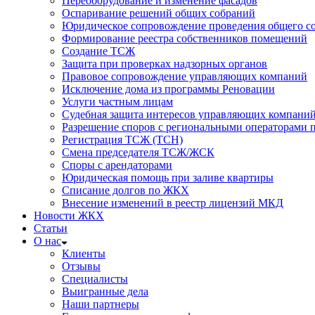
Переоборудование и изменение фасадов
Оспаривание решений общих собраний
Юридическое сопровождение проведения общего со
Формирование реестра собственников помещений
Создание ТСЖ
Защита при проверках надзорных органов
Правовое сопровождение управляющих компаний
Исключение дома из программы Реновации
Услуги частным лицам
Судебная защита интересов управляющих компани
Разрешение споров с региональными операторами 
Регистрация ТСЖ (ТСН)
Смена председателя ТСЖ/ЖСК
Споры с арендаторами
Юридическая помощь при заливе квартиры
Списание долгов по ЖКХ
Внесение изменений в реестр лицензий МКД
Новости ЖКХ
Статьи
О нас
Клиенты
Отзывы
Специалисты
Выигранные дела
Наши партнеры