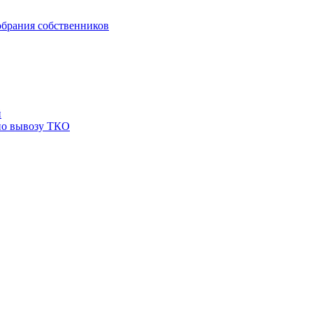
брания собственников
й
по вывозу ТКО