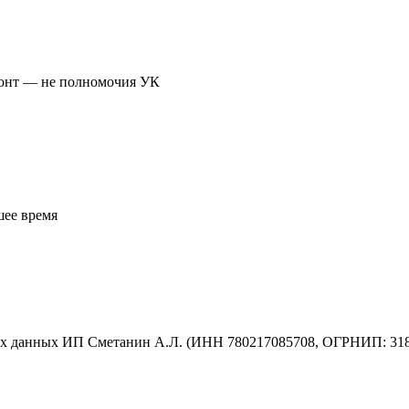
монт — не полномочия УК
шее время
ых данных ИП Сметанин А.Л. (ИНН 780217085708, ОГРНИП: 31878