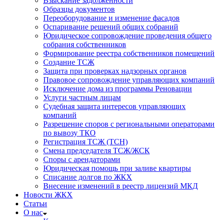
Взыскание задолженности
Образцы документов
Переоборудование и изменение фасадов
Оспаривание решений общих собраний
Юридическое сопровождение проведения общего
собрания собственников
Формирование реестра собственников помещений
Создание ТСЖ
Защита при проверках надзорных органов
Правовое сопровождение управляющих компаний
Исключение дома из программы Реновации
Услуги частным лицам
Судебная защита интересов управляющих
компаний
Разрешение споров с региональными операторами
по вывозу ТКО
Регистрация ТСЖ (ТСН)
Смена председателя ТСЖ/ЖСК
Споры с арендаторами
Юридическая помощь при заливе квартиры
Списание долгов по ЖКХ
Внесение изменений в реестр лицензий МКД
Новости ЖКХ
Статьи
О нас