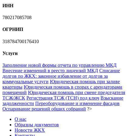
ИНН
780217085708
ОГРНИП
318784700176410
Услуги
Заполнение новой формы отчета по управлению МКД
Внесение изменений в реестр лицензий МКД
Списание
долгов по ЖКХ: законное избавление от долгов за
коммунальные услуги
Юридическая помощь при заливе
квартиры
Юридическая помощь в спорах с арендаторами
помещений
Юридическая помощь при смене председателя
ТСЖ/ЖСК
Регистрация ТСЖ (ТСН) под ключ
Взыскание
задолженности
Переоборудование и изменение фасадов
Оспаривание решений общих собраний
?>
О нас
Образцы документов
Новости ЖКХ
Контакты