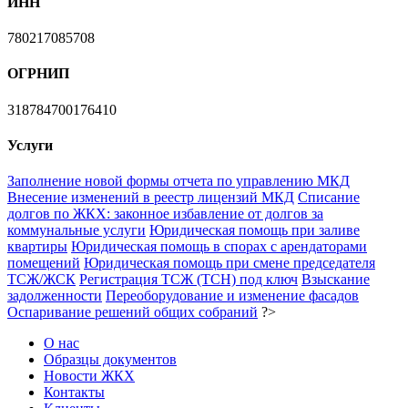
ИНН
780217085708
ОГРНИП
318784700176410
Услуги
Заполнение новой формы отчета по управлению МКД
Внесение изменений в реестр лицензий МКД
Списание
долгов по ЖКХ: законное избавление от долгов за
коммунальные услуги
Юридическая помощь при заливе
квартиры
Юридическая помощь в спорах с арендаторами
помещений
Юридическая помощь при смене председателя
ТСЖ/ЖСК
Регистрация ТСЖ (ТСН) под ключ
Взыскание
задолженности
Переоборудование и изменение фасадов
Оспаривание решений общих собраний
?>
О нас
Образцы документов
Новости ЖКХ
Контакты