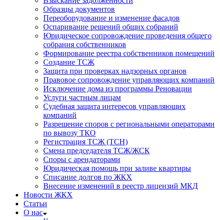
Взыскание задолженности
Образцы документов
Переоборудование и изменение фасадов
Оспаривание решений общих собраний
Юридическое сопровождение проведения общего
собрания собственников
Формирование реестра собственников помещений
Создание ТСЖ
Защита при проверках надзорных органов
Правовое сопровождение управляющих компаний
Исключение дома из программы Реновации
Услуги частным лицам
Судебная защита интересов управляющих
компаний
Разрешение споров с региональными операторами
по вывозу ТКО
Регистрация ТСЖ (ТСН)
Смена председателя ТСЖ/ЖСК
Споры с арендаторами
Юридическая помощь при заливе квартиры
Списание долгов по ЖКХ
Внесение изменений в реестр лицензий МКД
Новости ЖКХ
Статьи
О нас