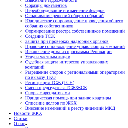
Взыскание задолженности
Образцы документов
Переоборудование и изменение фасадов
Оспаривание решений общих собраний
Юридическое сопровождение проведения общего
собрания собственников
Формирование реестра собственников помещений
Создание ТСЖ
Защита при проверках надзорных органов
Правовое сопровождение управляющих компаний
Исключение дома из программы Реновации
Услуги частным лицам
Судебная защита интересов управляющих
компаний
Разрешение споров с региональными операторами
по вывозу ТКО
Регистрация ТСЖ (ТСН)
Смена председателя ТСЖ/ЖСК
Споры с арендаторами
Юридическая помощь при заливе квартиры
Списание долгов по ЖКХ
Внесение изменений в реестр лицензий МКД
Новости ЖКХ
Статьи
О нас