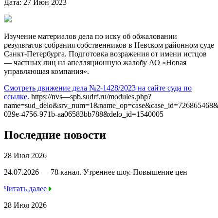
Дата: 27 Июн 2023
Изучение материалов дела по иску об обжаловании
результатов собрания собственников в Невском районном суде
Санкт-Петербурга. Подготовка возражения от имени истцов
— частных лиц на апелляционную жалобу АО «Новая
управляющая компания».
Смотреть движение дела №2-1428/2023 на сайте суда по
ссылке.
https://nvs—spb.sudrf.ru/modules.php?
name=sud_delo&srv_num=1&name_op=case&case_id=726865468&c
039e-4756-971b-aa06583bb788&delo_id=1540005
Последние новости
28 Июл 2026
24.07.2026 — 78 канал. Утреннее шоу. Повышение цен
Читать далее
28 Июл 2026