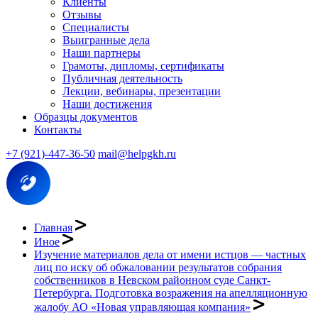
Клиенты
Отзывы
Специалисты
Выигранные дела
Наши партнеры
Грамоты, дипломы, сертификаты
Публичная деятельность
Лекции, вебинары, презентации
Наши достижения
Образцы документов
Контакты
+7 (921)-447-36-50
mail@helpgkh.ru
Главная
Иное
Изучение материалов дела от имени истцов — частных
лиц по иску об обжаловании результатов собрания
собственников в Невском районном суде Санкт-
Петербурга. Подготовка возражения на апелляционную
жалобу АО «Новая управляющая компания»