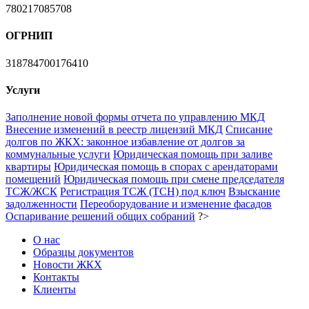
780217085708
ОГРНИП
318784700176410
Услуги
Заполнение новой формы отчета по управлению МКД
Внесение изменений в реестр лицензий МКД
Списание
долгов по ЖКХ: законное избавление от долгов за
коммунальные услуги
Юридическая помощь при заливе
квартиры
Юридическая помощь в спорах с арендаторами
помещений
Юридическая помощь при смене председателя
ТСЖ/ЖСК
Регистрация ТСЖ (ТСН) под ключ
Взыскание
задолженности
Переоборудование и изменение фасадов
Оспаривание решений общих собраний
?>
О нас
Образцы документов
Новости ЖКХ
Контакты
Клиенты