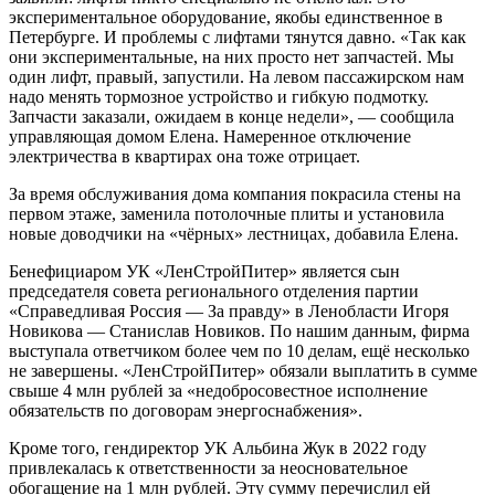
экспериментальное оборудование, якобы единственное в
Петербурге. И проблемы с лифтами тянутся давно. «Так как
они экспериментальные, на них просто нет запчастей. Мы
один лифт, правый, запустили. На левом пассажирском нам
надо менять тормозное устройство и гибкую подмотку.
Запчасти заказали, ожидаем в конце недели», — сообщила
управляющая домом Елена. Намеренное отключение
электричества в квартирах она тоже отрицает.
За время обслуживания дома компания покрасила стены на
первом этаже, заменила потолочные плиты и установила
новые доводчики на «чёрных» лестницах, добавила Елена.
Бенефициаром УК «ЛенСтройПитер» является сын
председателя совета регионального отделения партии
«Справедливая Россия — За правду» в Ленобласти Игоря
Новикова — Станислав Новиков. По нашим данным, фирма
выступала ответчиком более чем по 10 делам, ещё несколько
не завершены. «ЛенСтройПитер» обязали выплатить в сумме
свыше 4 млн рублей за «недобросовестное исполнение
обязательств по договорам энергоснабжения».
Кроме того, гендиректор УК Альбина Жук в 2022 году
привлекалась к ответственности за неосновательное
обогащение на 1 млн рублей. Эту сумму перечислил ей