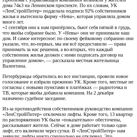
дома 74к3 на Ленинском проспекте. По их словам, УК
«ЛенСтройПитер» подделала подписи 92% собственников
жилья и вытеснила фирму «Нева», которая управляла домом
много лет.
«1 сентября они к нам припёрлись, бьют себя пяткой в грудь,
что якобы собрание было. У «Невы» они не принимали наш
дом. И самое интересное: по своему фейковому собранию они
указали, что, во-первых, мы им всё предоставили — права
принимать за нас решения, а во-вторых, что каждый
собственник жилья должен с ними подписать договор на
управление домом», — рассказала местная жительница
Валентина.
Петербуржцы обратились во все инстанции, провели новое
голосование и избрали прежнюю УК. Кроме того, местные не
согласны с новыми пунктами в платёжках — радиоточка и
ТВ, которые якобы добавила компания. На 2 декабря
назначено судебное заседание.
Из-за противодействия собственников руководство компании
«ЛенСтройПитер» отключило лифты. Кроме того, 13 квартир
по распоряжению УК были «показательно» обесточены,
рассказывают жители. Сейчас в доме работает только один
лифт, его включили через сутки. В «ЛенСтройПитер» нам
заявили: лифты никто специально не отключал. Это