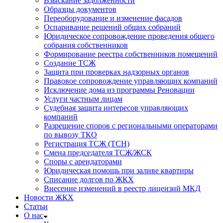
Взыскание задолженности
Образцы документов
Переоборудование и изменение фасадов
Оспаривание решений общих собраний
Юридическое сопровождение проведения общего
собрания собственников
Формирование реестра собственников помещений
Создание ТСЖ
Защита при проверках надзорных органов
Правовое сопровождение управляющих компаний
Исключение дома из программы Реновации
Услуги частным лицам
Судебная защита интересов управляющих
компаний
Разрешение споров с региональными операторами
по вывозу ТКО
Регистрация ТСЖ (ТСН)
Смена председателя ТСЖ/ЖСК
Споры с арендаторами
Юридическая помощь при заливе квартиры
Списание долгов по ЖКХ
Внесение изменений в реестр лицензий МКД
Новости ЖКХ
Статьи
О нас