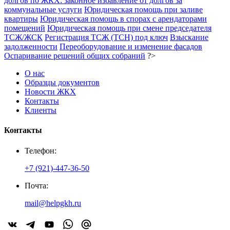
долгов по ЖКХ: законное избавление от долгов за
коммунальные услуги
Юридическая помощь при заливе
квартиры
Юридическая помощь в спорах с арендаторами
помещений
Юридическая помощь при смене председателя
ТСЖ/ЖСК
Регистрация ТСЖ (ТСН) под ключ
Взыскание
задолженности
Переоборудование и изменение фасадов
Оспаривание решений общих собраний
?>
О нас
Образцы документов
Новости ЖКХ
Контакты
Клиенты
Контакты
Телефон:
+7 (921)-447-36-50
Почта:
mail@helpgkh.ru