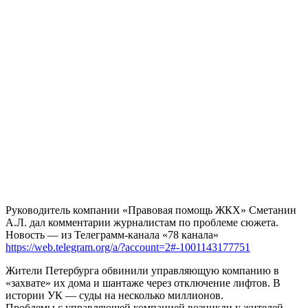
Руководитель компании «Правовая помощь ЖКХ» Сметанин
А.Л. дал комментарии журналистам по проблеме сюжета.
Новость — из Телеграмм-канала «78 канала»
https://web.telegram.org/a/?account=2#-1001143177751
Жители Петербурга обвинили управляющую компанию в
«захвате» их дома и шантаже через отключение лифтов. В
истории УК — суды на несколько миллионов.
Проблемы с управляющей компанией возникли у жителей