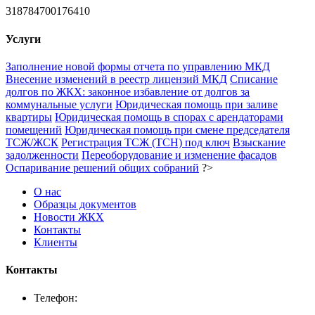
318784700176410
Услуги
Заполнение новой формы отчета по управлению МКД
Внесение изменений в реестр лицензий МКД
Списание
долгов по ЖКХ: законное избавление от долгов за
коммунальные услуги
Юридическая помощь при заливе
квартиры
Юридическая помощь в спорах с арендаторами
помещений
Юридическая помощь при смене председателя
ТСЖ/ЖСК
Регистрация ТСЖ (ТСН) под ключ
Взыскание
задолженности
Переоборудование и изменение фасадов
Оспаривание решений общих собраний
?>
О нас
Образцы документов
Новости ЖКХ
Контакты
Клиенты
Контакты
Телефон: