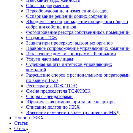
Взыскание задолженности
Образцы документов
Переоборудование и изменение фасадов
Оспаривание решений общих собраний
Юридическое сопровождение проведения общего
собрания собственников
Формирование реестра собственников помещений
Создание ТСЖ
Защита при проверках надзорных органов
Правовое сопровождение управляющих компаний
Исключение дома из программы Реновации
Услуги частным лицам
Судебная защита интересов управляющих
компаний
Разрешение споров с региональными операторами
по вывозу ТКО
Регистрация ТСЖ (ТСН)
Смена председателя ТСЖ/ЖСК
Споры с арендаторами
Юридическая помощь при заливе квартиры
Списание долгов по ЖКХ
Внесение изменений в реестр лицензий МКД
Новости ЖКХ
Статьи
О нас