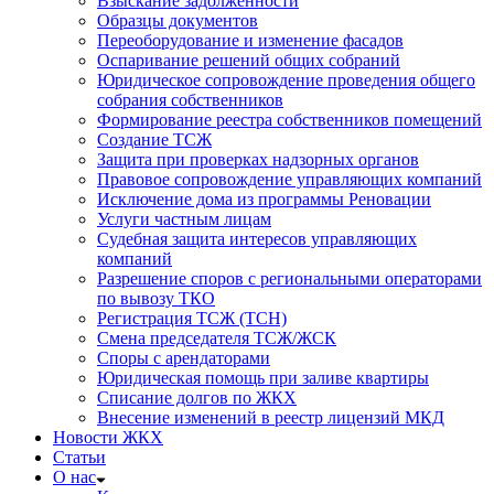
Взыскание задолженности
Образцы документов
Переоборудование и изменение фасадов
Оспаривание решений общих собраний
Юридическое сопровождение проведения общего
собрания собственников
Формирование реестра собственников помещений
Создание ТСЖ
Защита при проверках надзорных органов
Правовое сопровождение управляющих компаний
Исключение дома из программы Реновации
Услуги частным лицам
Судебная защита интересов управляющих
компаний
Разрешение споров с региональными операторами
по вывозу ТКО
Регистрация ТСЖ (ТСН)
Смена председателя ТСЖ/ЖСК
Споры с арендаторами
Юридическая помощь при заливе квартиры
Списание долгов по ЖКХ
Внесение изменений в реестр лицензий МКД
Новости ЖКХ
Статьи
О нас