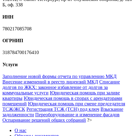
Б, оф. 338
ИНН
780217085708
ОГРНИП
318784700176410
Услуги
Заполнение новой формы отчета по управлению МКД
Внесение изменений в реестр лицензий МКД
Списание
долгов по ЖКХ: законное избавление от долгов за
коммунальные услуги
Юридическая помощь при заливе
квартиры
Юридическая помощь в спорах с арендаторами
помещений
Юридическая помощь при смене председателя
ТСЖ/ЖСК
Регистрация ТСЖ (ТСН) под ключ
Взыскание
задолженности
Переоборудование и изменение фасадов
Оспаривание решений общих собраний
?>
О нас
Образцы документов