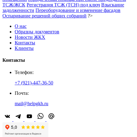
ТСЖ/ЖСК
Регистрация ТСЖ (ТСН) под ключ
Взыскание
задолженности
Переоборудование и изменение фасадов
Оспаривание решений общих собраний
?>
О нас
Образцы документов
Новости ЖКХ
Контакты
Клиенты
Контакты
Телефон:
+7 (921)-447-36-50
Почта:
mail@helpgkh.ru