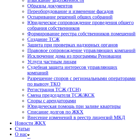
Взыскание задолженности
Образцы документов
Переоборудование и изменение фасадов
Оспаривание решений общих собраний
Юридическое сопровождение проведения общего
собрания собственников
Формирование реестра собственников помещений
Создание ТСЖ
Защита при проверках надзорных органов
Правовое сопровождение управляющих компаний
Исключение дома из программы Реновации
Услуги частным лицам
Судебная защита интересов управляющих
компаний
Разрешение споров с региональными операторами
по вывозу ТКО
Регистрация ТСЖ (ТСН)
Смена председателя ТСЖ/ЖСК
Споры с арендаторами
Юридическая помощь при заливе квартиры
Списание долгов по ЖКХ
Внесение изменений в реестр лицензий МКД
Новости ЖКХ
Статьи
О нас