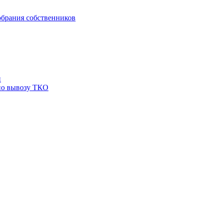
брания собственников
й
по вывозу ТКО