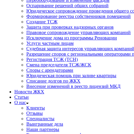
Переоборудование и изменение фасадов
Оспаривание решений общих собраний
Юридическое сопровождение проведения общего со
Формирование реестра собственников помещений
Создание ТСЖ
Защита при проверках надзорных органов
Правовое сопровождение управляющих компаний
Исключение дома из программы Реновации
Услуги частным лицам
Судебная защита интересов управляющих компани
Разрешение споров с региональными операторами 
Регистрация ТСЖ (ТСН)
Смена председателя ТСЖ/ЖСК
Споры с арендаторами
Юридическая помощь при заливе квартиры
Списание долгов по ЖКХ
Внесение изменений в реестр лицензий МКД
Новости ЖКХ
Статьи
О нас
Клиенты
Отзывы
Специалисты
Выигранные дела
Наши партнеры