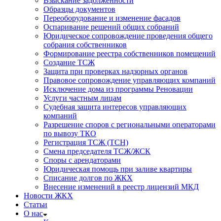
Взыскание задолженности
Образцы документов
Переоборудование и изменение фасадов
Оспаривание решений общих собраний
Юридическое сопровождение проведения общего
собрания собственников
Формирование реестра собственников помещений
Создание ТСЖ
Защита при проверках надзорных органов
Правовое сопровождение управляющих компаний
Исключение дома из программы Реновации
Услуги частным лицам
Судебная защита интересов управляющих
компаний
Разрешение споров с региональными операторами
по вывозу ТКО
Регистрация ТСЖ (ТСН)
Смена председателя ТСЖ/ЖСК
Споры с арендаторами
Юридическая помощь при заливе квартиры
Списание долгов по ЖКХ
Внесение изменений в реестр лицензий МКД
Новости ЖКХ
Статьи
О нас