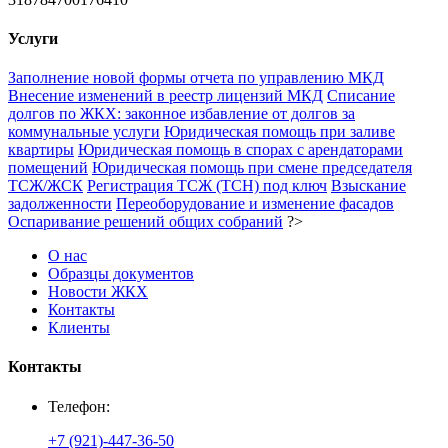
Услуги
Заполнение новой формы отчета по управлению МКД
Внесение изменений в реестр лицензий МКД
Списание
долгов по ЖКХ: законное избавление от долгов за
коммунальные услуги
Юридическая помощь при заливе
квартиры
Юридическая помощь в спорах с арендаторами
помещений
Юридическая помощь при смене председателя
ТСЖ/ЖСК
Регистрация ТСЖ (ТСН) под ключ
Взыскание
задолженности
Переоборудование и изменение фасадов
Оспаривание решений общих собраний
?>
О нас
Образцы документов
Новости ЖКХ
Контакты
Клиенты
Контакты
Телефон:
+7 (921)-447-36-50