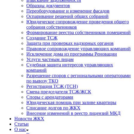
Взыскание задолженности
Образцы документов
Переоборудование и изменение фасадов
Оспаривание решений общих собраний
Юридическое сопровождение проведения общего
собрания собственников
Формирование реестра собственников помещений
Создание ТСЖ
Защита при проверках надзорных органов
Правовое сопровождение управляющих компаний
Исключение дома из программы Реновации
Услуги частным лицам
Судебная защита интересов управляющих
компаний
Разрешение споров с региональными операторами
по вывозу ТКО
Регистрация ТСЖ (ТСН)
Смена председателя ТСЖ/ЖСК
Споры с арендаторами
Юридическая помощь при заливе квартиры
Списание долгов по ЖКХ
Внесение изменений в реестр лицензий МКД
Новости ЖКХ
Статьи
О нас