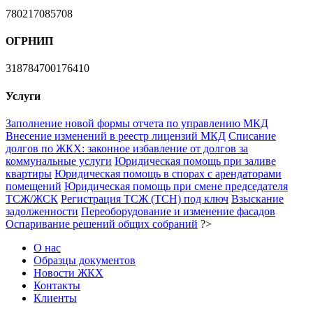
780217085708
ОГРНИП
318784700176410
Услуги
Заполнение новой формы отчета по управлению МКД
Внесение изменений в реестр лицензий МКД
Списание
долгов по ЖКХ: законное избавление от долгов за
коммунальные услуги
Юридическая помощь при заливе
квартиры
Юридическая помощь в спорах с арендаторами
помещений
Юридическая помощь при смене председателя
ТСЖ/ЖСК
Регистрация ТСЖ (ТСН) под ключ
Взыскание
задолженности
Переоборудование и изменение фасадов
Оспаривание решений общих собраний
?>
О нас
Образцы документов
Новости ЖКХ
Контакты
Клиенты