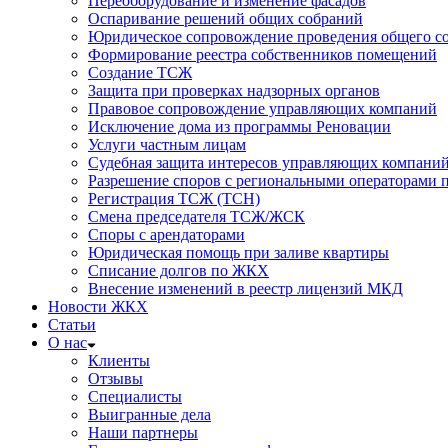
Переоборудование и изменение фасадов
Оспаривание решений общих собраний
Юридическое сопровождение проведения общего со
Формирование реестра собственников помещений
Создание ТСЖ
Защита при проверках надзорных органов
Правовое сопровождение управляющих компаний
Исключение дома из программы Реновации
Услуги частным лицам
Судебная защита интересов управляющих компани
Разрешение споров с региональными операторами 
Регистрация ТСЖ (ТСН)
Смена председателя ТСЖ/ЖСК
Споры с арендаторами
Юридическая помощь при заливе квартиры
Списание долгов по ЖКХ
Внесение изменений в реестр лицензий МКД
Новости ЖКХ
Статьи
О нас
Клиенты
Отзывы
Специалисты
Выигранные дела
Наши партнеры