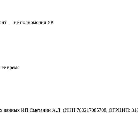
монт — не полномочия УК
шее время
ых данных ИП Сметанин А.Л. (ИНН 780217085708, ОГРНИП: 31878