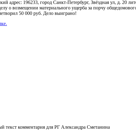
дрес: 196233, город Санкт-Петербург, Звёздная ул, д. 20 лите
елу о возмещении материального ущерба за порчу общедомового
летворил 50 000 руб. Дело выиграно!
лке.
ый текст комментария для РГ Александра Сметанина