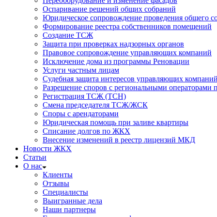
Переоборудование и изменение фасадов
Оспаривание решений общих собраний
Юридическое сопровождение проведения общего со
Формирование реестра собственников помещений
Создание ТСЖ
Защита при проверках надзорных органов
Правовое сопровождение управляющих компаний
Исключение дома из программы Реновации
Услуги частным лицам
Судебная защита интересов управляющих компани
Разрешение споров с региональными операторами 
Регистрация ТСЖ (ТСН)
Смена председателя ТСЖ/ЖСК
Споры с арендаторами
Юридическая помощь при заливе квартиры
Списание долгов по ЖКХ
Внесение изменений в реестр лицензий МКД
Новости ЖКХ
Статьи
О нас
Клиенты
Отзывы
Специалисты
Выигранные дела
Наши партнеры