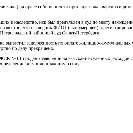
тветчика) на праве собственности принадлежала квартира в дом
ивших в наследство, иск был предъявлен в суд по месту нахожд
о известно, что наследник ФИО1 (сын умершей) зарегистрирован
в Петроградский районный суд Санкт-Петербурга.
ке выплатил задолженность по оплате жилищно-коммунальных усл
дство по делу прекращено.
 ЖСК № 615 подано заявление на взыскание судебных расходов с
пределение вступило в законную силу.