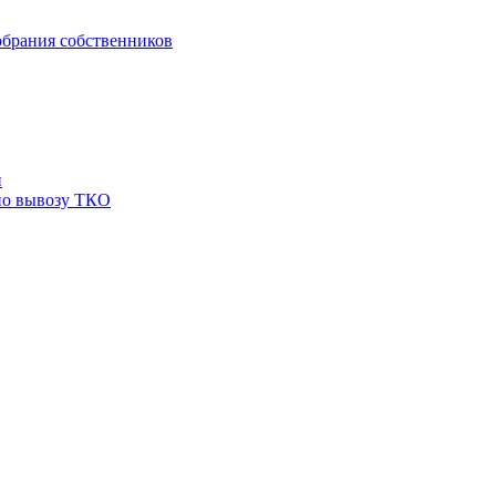
брания собственников
й
по вывозу ТКО