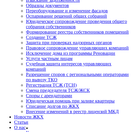
Взыскание задолженности
Образцы документов
Переоборудование и изменение фасадов
Оспаривание решений общих собраний
Юридическое сопровождение проведения общего
собрания собственников
Формирование реестра собственников помещений
Создание ТСЖ
Защита при проверках надзорных органов
Правовое сопровождение управляющих компаний
Исключение дома из программы Реновации
Услуги частным лицам
Судебная защита интересов управляющих
компаний
Разрешение споров с региональными операторами
по вывозу ТКО
Регистрация ТСЖ (ТСН)
Смена председателя ТСЖ/ЖСК
Споры с арендаторами
Юридическая помощь при заливе квартиры
Списание долгов по ЖКХ
Внесение изменений в реестр лицензий МКД
Новости ЖКХ
Статьи
О нас