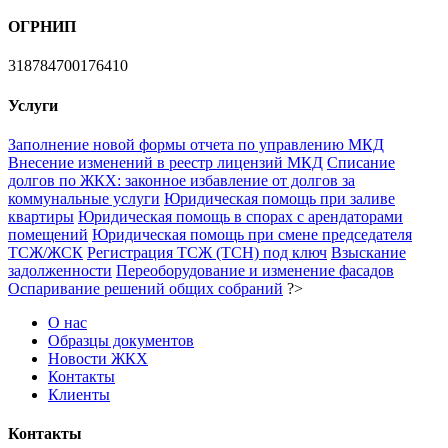
ОГРНИП
318784700176410
Услуги
Заполнение новой формы отчета по управлению МКД
Внесение изменений в реестр лицензий МКД
Списание
долгов по ЖКХ: законное избавление от долгов за
коммунальные услуги
Юридическая помощь при заливе
квартиры
Юридическая помощь в спорах с арендаторами
помещений
Юридическая помощь при смене председателя
ТСЖ/ЖСК
Регистрация ТСЖ (ТСН) под ключ
Взыскание
задолженности
Переоборудование и изменение фасадов
Оспаривание решений общих собраний
?>
О нас
Образцы документов
Новости ЖКХ
Контакты
Клиенты
Контакты