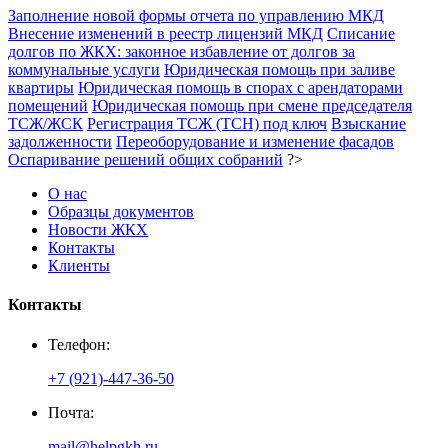
Заполнение новой формы отчета по управлению МКД
Внесение изменений в реестр лицензий МКД
Списание
долгов по ЖКХ: законное избавление от долгов за
коммунальные услуги
Юридическая помощь при заливе
квартиры
Юридическая помощь в спорах с арендаторами
помещений
Юридическая помощь при смене председателя
ТСЖ/ЖСК
Регистрация ТСЖ (ТСН) под ключ
Взыскание
задолженности
Переоборудование и изменение фасадов
Оспаривание решений общих собраний
?>
О нас
Образцы документов
Новости ЖКХ
Контакты
Клиенты
Контакты
Телефон:
+7 (921)-447-36-50
Почта:
mail@helpgkh.ru