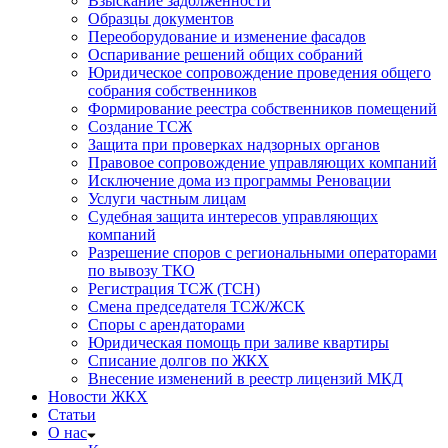
Взыскание задолженности
Образцы документов
Переоборудование и изменение фасадов
Оспаривание решений общих собраний
Юридическое сопровождение проведения общего
собрания собственников
Формирование реестра собственников помещений
Создание ТСЖ
Защита при проверках надзорных органов
Правовое сопровождение управляющих компаний
Исключение дома из программы Реновации
Услуги частным лицам
Судебная защита интересов управляющих
компаний
Разрешение споров с региональными операторами
по вывозу ТКО
Регистрация ТСЖ (ТСН)
Смена председателя ТСЖ/ЖСК
Споры с арендаторами
Юридическая помощь при заливе квартиры
Списание долгов по ЖКХ
Внесение изменений в реестр лицензий МКД
Новости ЖКХ
Статьи
О нас