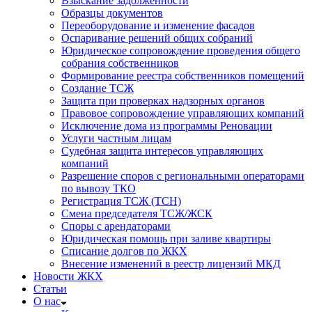
Взыскание задолженности
Образцы документов
Переоборудование и изменение фасадов
Оспаривание решений общих собраний
Юридическое сопровождение проведения общего
собрания собственников
Формирование реестра собственников помещений
Создание ТСЖ
Защита при проверках надзорных органов
Правовое сопровождение управляющих компаний
Исключение дома из программы Реновации
Услуги частным лицам
Судебная защита интересов управляющих
компаний
Разрешение споров с региональными операторами
по вывозу ТКО
Регистрация ТСЖ (ТСН)
Смена председателя ТСЖ/ЖСК
Споры с арендаторами
Юридическая помощь при заливе квартиры
Списание долгов по ЖКХ
Внесение изменений в реестр лицензий МКД
Новости ЖКХ
Статьи
О нас