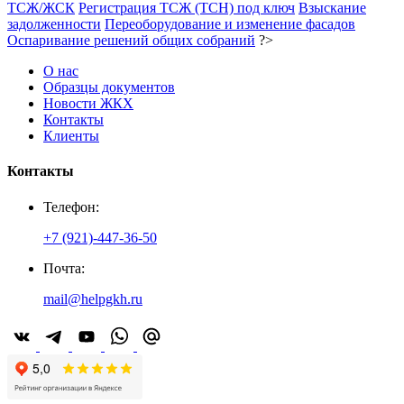
ТСЖ/ЖСК
Регистрация ТСЖ (ТСН) под ключ
Взыскание
задолженности
Переоборудование и изменение фасадов
Оспаривание решений общих собраний
?>
О нас
Образцы документов
Новости ЖКХ
Контакты
Клиенты
Контакты
Телефон:
+7 (921)-447-36-50
Почта:
mail@helpgkh.ru