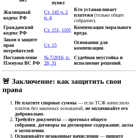
пункт
Кто устанавливает
Жилищный
Ст. 145 ч. 2
платежи
(только общее
кодекс РФ
п. 4
собрание).
Гражданский
Компенсация морального
Ст. 151, 1101
кодекс РФ
вреда
.
Закон о защите
Основания для
прав
Ст. 15
компенсации
.
потребителей
Постановление
№ 7/2016, п.
Судебная неустойка и
Пленума ВС РФ
28, 31
исполнение решений
.
🚨 Заключение: как защитить свои
права
Не платите спорные суммы
— если ТСЖ начислило
платеж без законных оснований,
не оплачивайте его
добровольно
.
Требуйте документы
—
протокол общего
собрания
,
договоры на договорное содержание
,
акты
о затоплении
.
Оспаривайте незаконные начисления
—
пишите