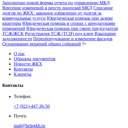
Заполнение новой формы отчета по управлению МКД
Внесение изменений в реестр лицензий МКД
Списание
долгов по ЖКХ: законное избавление от долгов за
коммунальные услуги
Юридическая помощь при заливе
квартиры
Юридическая помощь в спорах с арендаторами
помещений
Юридическая помощь при смене председателя
ТСЖ/ЖСК
Регистрация ТСЖ (ТСН) под ключ
Взыскание
задолженности
Переоборудование и изменение фасадов
Оспаривание решений общих собраний
?>
О нас
Образцы документов
Новости ЖКХ
Контакты
Клиенты
Контакты
Телефон:
+7 (921)-447-36-50
Почта:
mail@helpgkh.ru