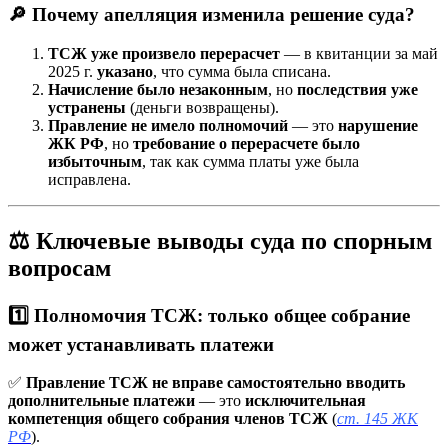
🔎 Почему апелляция изменила решение суда?
ТСЖ уже произвело перерасчет
— в квитанции за май
2025 г.
указано
, что сумма была списана.
Начисление было незаконным
, но
последствия уже
устранены
(деньги возвращены).
Правление не имело полномочий
— это
нарушение
ЖК РФ
, но
требование о перерасчете было
избыточным
, так как сумма платы уже была
исправлена.
⚖️ Ключевые выводы суда по спорным
вопросам
1️⃣ Полномочия ТСЖ: только общее собрание
может устанавливать платежи
✅
Правление ТСЖ не вправе самостоятельно вводить
дополнительные платежи
— это
исключительная
компетенция общего собрания членов ТСЖ
(
ст. 145 ЖК
РФ
).