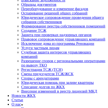
Взыскание задолженности
Образцы документов
Переоборудование и изменение фасадов
Оспаривание решений общих собраний
Юридическое сопровождение проведения общего
собрания собственников
Формирование реестра собственников помещений
Создание ТСЖ
Защита при проверках надзорных органов
Правовое сопровождение управляющих компаний
Исключение дома из программы Реновации
Услуги частным лицам
Судебная защита интересов управляющих
компаний
Разрешение споров с региональными операторами
по вывозу ТКО
Регистрация ТСЖ (ТСН)
Смена председателя ТСЖ/ЖСК
Споры с арендаторами
Юридическая помощь при заливе квартиры
Списание долгов по ЖКХ
Внесение изменений в реестр лицензий МКД
Новости ЖКХ
Статьи
О нас