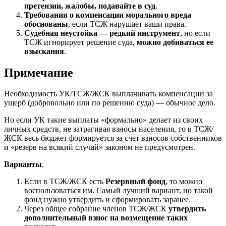
претензии, жалобы, подавайте в суд
.
Требования о компенсации морального вреда
обоснованы
, если ТСЖ нарушает ваши права.
Судебная неустойка — редкий инструмент
, но если
ТСЖ игнорирует решение суда,
можно добиваться ее
взыскания
.
Примечание
Необходимость УК/ТСЖ/ЖСК выплачивать компенсации за
ущерб (добровольно или по решению суда) — обычное дело.
Но если УК такие выплаты «формально» делает из своих
личных средств, не затрагивая взносы населения, то в ТСЖ/
ЖСК весь бюджет формируется за счет взносов собственников
и «резерв на всякий случай» законом не предусмотрен.
Варианты
.
Если в ТСЖ/ЖСК есть
Резервный фонд
, то можно
воспользоваться им. Самый лучший вариант, но такой
фонд нужно утвердить и сформировать заранее.
Через общее собрание членов ТСЖ/ЖСК
утвердить
дополнительный взнос на возмещение таких