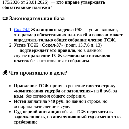
175/2026 от 28.01.2026), —
кто вправе утверждать
обязательные платежи
?
📜 Законодательная база
Ст. 145
Жилищного кодекса РФ
— устанавливает,
что
размер обязательных платежей и взносов может
определять только общее собрание членов ТСЖ
.
Устав ТСЖ «Сокол-37»
(подп. 13.7.6 п. 13)
—
подтверждает это правило
, но в данном
случае
правление ТСЖ самовольно назначило
платеж
без согласования с собранием.
💰 Что произошло в деле?
Правление ТСЖ
приняло решение
ввести строку
«компенсация ущерба от затопления»
на
8 руб. за
кв.м.
без согласия общего собрания.
Истец
заплатила
740 руб.
по данной строке, но
оспорила начисление в суде.
Суд первой инстанции
обязал ТСЖ
пересчитать
задолженность
, но
апелляционный суд отменил это
требование
.