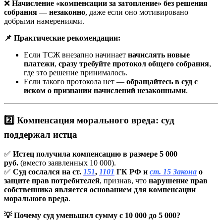
❌
Начисление «компенсации за затопление» без решения
собрания — незаконно
, даже если оно мотивировано
добрыми намерениями.
📌 Практические рекомендации:
Если ТСЖ внезапно начинает
начислять новые
платежи
,
сразу требуйте протокол общего собрания
,
где это решение принималось.
Если такого протокола нет —
обращайтесь в суд с
иском о признании начислений незаконными
.
2️⃣ Компенсация морального вреда: суд
поддержал истца
✅
Истец получила компенсацию в размере 5 000
руб.
(вместо заявленных 10 000).
✅
Суд сослался на ст.
151
,
1101
ГК РФ и
ст. 15 Закона
о
защите прав потребителей
, признав, что
нарушение прав
собственника является основанием для компенсации
морального вреда
.
💡 Почему суд уменьшил сумму с 10 000 до 5 000?