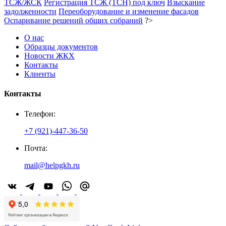
ТСЖ/ЖСК
Регистрация ТСЖ (ТСН) под ключ
Взыскание
задолженности
Переоборудование и изменение фасадов
Оспаривание решений общих собраний
?>
О нас
Образцы документов
Новости ЖКХ
Контакты
Клиенты
Контакты
Телефон:
+7 (921)-447-36-50
Почта:
mail@helpgkh.ru