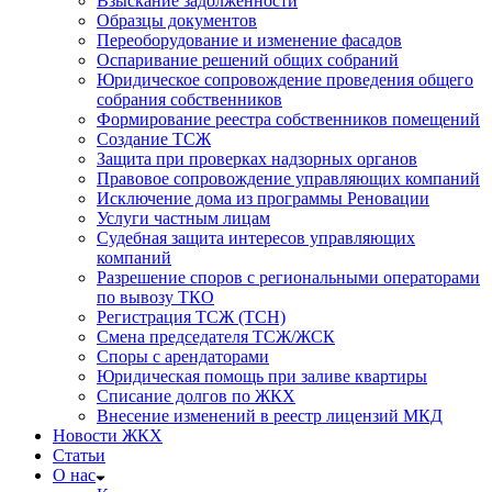
Взыскание задолженности
Образцы документов
Переоборудование и изменение фасадов
Оспаривание решений общих собраний
Юридическое сопровождение проведения общего
собрания собственников
Формирование реестра собственников помещений
Создание ТСЖ
Защита при проверках надзорных органов
Правовое сопровождение управляющих компаний
Исключение дома из программы Реновации
Услуги частным лицам
Судебная защита интересов управляющих
компаний
Разрешение споров с региональными операторами
по вывозу ТКО
Регистрация ТСЖ (ТСН)
Смена председателя ТСЖ/ЖСК
Споры с арендаторами
Юридическая помощь при заливе квартиры
Списание долгов по ЖКХ
Внесение изменений в реестр лицензий МКД
Новости ЖКХ
Статьи
О нас