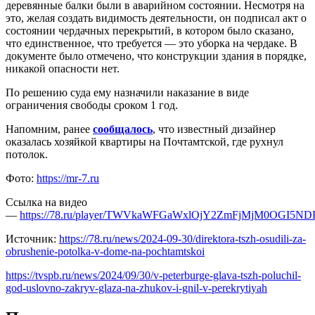
деревянные балки были в аварийном состоянии. Несмотря на
это, желая создать видимость деятельности, он подписал акт о
состоянии чердачных перекрытий, в котором было сказано,
что единственное, что требуется — это уборка на чердаке. В
документе было отмечено, что конструкции здания в порядке,
никакой опасности нет.
По решению суда ему назначили наказание в виде
ограничения свободы сроком 1 год.
Напомним, ранее
сообщалось
, что известный дизайнер
оказалась хозяйкой квартиры на Почтамтской, где рухнул
потолок.
Фото:
https://mr-7.ru
Ссылка на видео
—
https://78.ru/player/TWVkaWFGaWxlOjY2ZmFjMjM0OGI
Источник:
https://78.ru/news/2024-09-30/direktora-tszh-osudili-za-
obrushenie-potolka-v-dome-na-pochtamtskoi
https://tvspb.ru/news/2024/09/30/v-peterburge-glava-tszh-poluchil-
god-uslovno-zakryv-glaza-na-zhukov-i-gnil-v-perekrytiyah