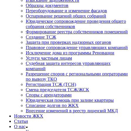
Взыскание задолженности
Образцы документов
Переоборудование и изменение фасадов
Оспаривание решений общих собраний
Юридическое сопровождение проведения общего
собрания собственников
Формирование реестра собственников помещений
Создание ТСЖ
Защита при проверках надзорных органов
Правовое сопровождение управляющих компаний
Исключение дома из программы Реновации
Услуги частным лицам
Судебная защита интересов управляющих
компаний
Разрешение споров с региональными операторами
по вывозу ТКО
Регистрация ТСЖ (ТСН)
Смена председателя ТСЖ/ЖСК
Споры с арендаторами
Юридическая помощь при заливе квартиры
Списание долгов по ЖКХ
Внесение изменений в реестр лицензий МКД
Новости ЖКХ
Статьи
О нас