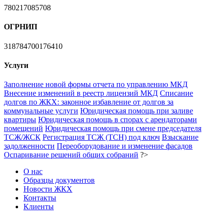
780217085708
ОГРНИП
318784700176410
Услуги
Заполнение новой формы отчета по управлению МКД
Внесение изменений в реестр лицензий МКД
Списание
долгов по ЖКХ: законное избавление от долгов за
коммунальные услуги
Юридическая помощь при заливе
квартиры
Юридическая помощь в спорах с арендаторами
помещений
Юридическая помощь при смене председателя
ТСЖ/ЖСК
Регистрация ТСЖ (ТСН) под ключ
Взыскание
задолженности
Переоборудование и изменение фасадов
Оспаривание решений общих собраний
?>
О нас
Образцы документов
Новости ЖКХ
Контакты
Клиенты