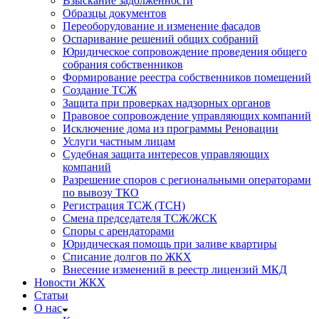
Взыскание задолженности
Образцы документов
Переоборудование и изменение фасадов
Оспаривание решений общих собраний
Юридическое сопровождение проведения общего
собрания собственников
Формирование реестра собственников помещений
Создание ТСЖ
Защита при проверках надзорных органов
Правовое сопровождение управляющих компаний
Исключение дома из программы Реновации
Услуги частным лицам
Судебная защита интересов управляющих
компаний
Разрешение споров с региональными операторами
по вывозу ТКО
Регистрация ТСЖ (ТСН)
Смена председателя ТСЖ/ЖСК
Споры с арендаторами
Юридическая помощь при заливе квартиры
Списание долгов по ЖКХ
Внесение изменений в реестр лицензий МКД
Новости ЖКХ
Статьи
О нас