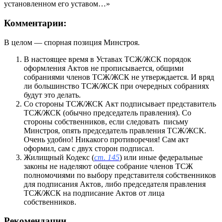
установленном его уставом…»
Комментарии:
В целом — спорная позиция Минстроя.
В настоящее время в Уставах ТСЖ/ЖСК порядок
оформления Актов не прописывается, общими
собраниями членов ТСЖ/ЖСК не утверждается. И вряд
ли большинство ТСЖ/ЖСК при очередных собраниях
будут это делать.
Со стороны ТСЖ/ЖСК Акт подписывает представитель
ТСЖ/ЖСК (обычно председатель правления). Со
стороны собственников, если следовать письму
Минстроя, опять председатель правления ТСЖ/ЖСК.
Очень удобно! Никакого противоречия! Сам акт
оформил, сам с двух сторон подписал.
Жилищный Кодекс (
ст. 145
) или иные федеральные
законы не наделяют общее собрание членов ТСЖ
полномочиями по выбору представителя собственников
для подписания Актов, либо председателя правления
ТСЖ/ЖСК на подписание Актов от лица
собственников.
Рекомендации