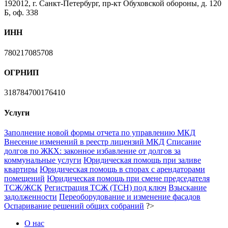
192012, г. Санкт-Петербург, пр-кт Обуховской обороны, д. 120
Б, оф. 338
ИНН
780217085708
ОГРНИП
318784700176410
Услуги
Заполнение новой формы отчета по управлению МКД
Внесение изменений в реестр лицензий МКД
Списание
долгов по ЖКХ: законное избавление от долгов за
коммунальные услуги
Юридическая помощь при заливе
квартиры
Юридическая помощь в спорах с арендаторами
помещений
Юридическая помощь при смене председателя
ТСЖ/ЖСК
Регистрация ТСЖ (ТСН) под ключ
Взыскание
задолженности
Переоборудование и изменение фасадов
Оспаривание решений общих собраний
?>
О нас