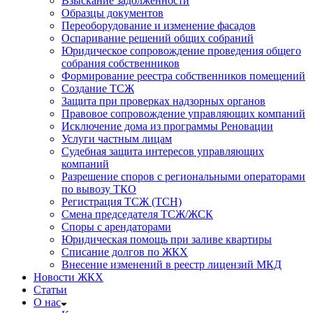
Взыскание задолженности
Образцы документов
Переоборудование и изменение фасадов
Оспаривание решений общих собраний
Юридическое сопровождение проведения общего
собрания собственников
Формирование реестра собственников помещений
Создание ТСЖ
Защита при проверках надзорных органов
Правовое сопровождение управляющих компаний
Исключение дома из программы Реновации
Услуги частным лицам
Судебная защита интересов управляющих
компаний
Разрешение споров с региональными операторами
по вывозу ТКО
Регистрация ТСЖ (ТСН)
Смена председателя ТСЖ/ЖСК
Споры с арендаторами
Юридическая помощь при заливе квартиры
Списание долгов по ЖКХ
Внесение изменений в реестр лицензий МКД
Новости ЖКХ
Статьи
О нас