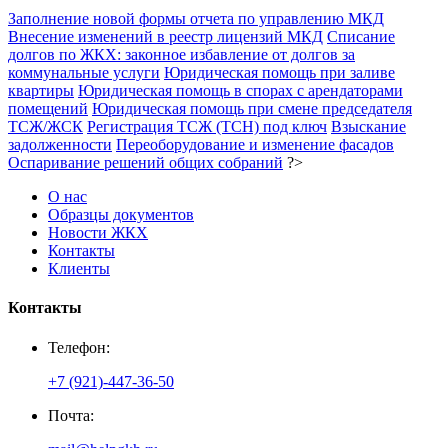
Заполнение новой формы отчета по управлению МКД
Внесение изменений в реестр лицензий МКД
Списание
долгов по ЖКХ: законное избавление от долгов за
коммунальные услуги
Юридическая помощь при заливе
квартиры
Юридическая помощь в спорах с арендаторами
помещений
Юридическая помощь при смене председателя
ТСЖ/ЖСК
Регистрация ТСЖ (ТСН) под ключ
Взыскание
задолженности
Переоборудование и изменение фасадов
Оспаривание решений общих собраний
?>
О нас
Образцы документов
Новости ЖКХ
Контакты
Клиенты
Контакты
Телефон:
+7 (921)-447-36-50
Почта: