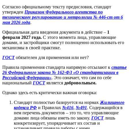
Согласно официальному тексту предисловия, стандарт
утвержден
Приказом Федерального агентства по
техническому регулированию и метрологии № 446-ст от 6
мая 2026 года
.
Официальная дата введения документа в действие –
1
февраля 2027 года.
С этого момента лица, управляющие
домами, и застройщики смогут полноценно использовать его
механизмы в своей практике.
ГОСТ
обязателен для применения или нет?
Правила применения стандарта напрямую отсылают к
статье
26 Федерального закона № 162-ФЗ «О стандартизации в
Российской Федерации»
. Это означает, что сам по себе
национальный
ГОСТ
является
добровольным.
Однако здесь есть критически важная оговорка:
Стандарт полностью базируется на нормах
Жилищного
кодекса РФ
и Правилах
№416
,
№491
. Содержащийся в
нем перечень документов – это то, что управляющие
домами лица обязаны иметь по закону.
ГОСТ
лишь
конкретизирует, упорядочивает их состав и
устанавливает правила работы с ними.