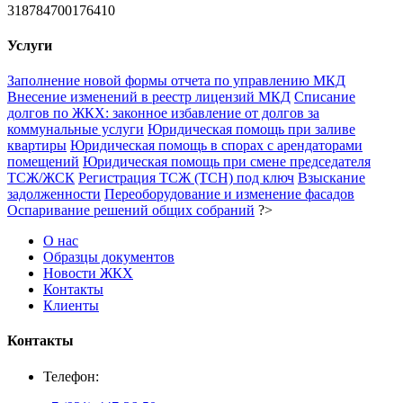
318784700176410
Услуги
Заполнение новой формы отчета по управлению МКД
Внесение изменений в реестр лицензий МКД
Списание
долгов по ЖКХ: законное избавление от долгов за
коммунальные услуги
Юридическая помощь при заливе
квартиры
Юридическая помощь в спорах с арендаторами
помещений
Юридическая помощь при смене председателя
ТСЖ/ЖСК
Регистрация ТСЖ (ТСН) под ключ
Взыскание
задолженности
Переоборудование и изменение фасадов
Оспаривание решений общих собраний
?>
О нас
Образцы документов
Новости ЖКХ
Контакты
Клиенты
Контакты
Телефон: