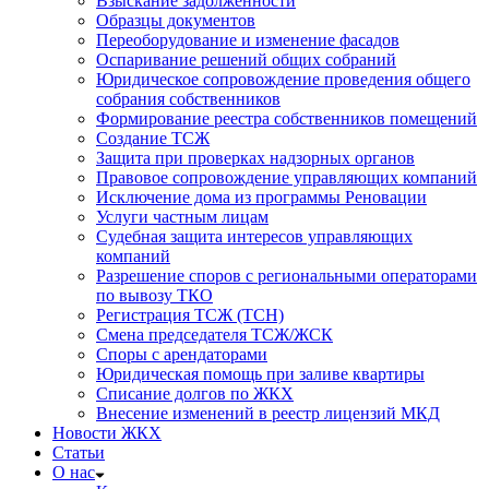
Взыскание задолженности
Образцы документов
Переоборудование и изменение фасадов
Оспаривание решений общих собраний
Юридическое сопровождение проведения общего
собрания собственников
Формирование реестра собственников помещений
Создание ТСЖ
Защита при проверках надзорных органов
Правовое сопровождение управляющих компаний
Исключение дома из программы Реновации
Услуги частным лицам
Судебная защита интересов управляющих
компаний
Разрешение споров с региональными операторами
по вывозу ТКО
Регистрация ТСЖ (ТСН)
Смена председателя ТСЖ/ЖСК
Споры с арендаторами
Юридическая помощь при заливе квартиры
Списание долгов по ЖКХ
Внесение изменений в реестр лицензий МКД
Новости ЖКХ
Статьи
О нас