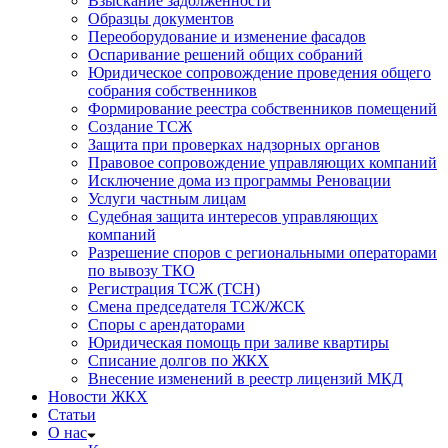
Взыскание задолженности
Образцы документов
Переоборудование и изменение фасадов
Оспаривание решений общих собраний
Юридическое сопровождение проведения общего
собрания собственников
Формирование реестра собственников помещений
Создание ТСЖ
Защита при проверках надзорных органов
Правовое сопровождение управляющих компаний
Исключение дома из программы Реновации
Услуги частным лицам
Судебная защита интересов управляющих
компаний
Разрешение споров с региональными операторами
по вывозу ТКО
Регистрация ТСЖ (ТСН)
Смена председателя ТСЖ/ЖСК
Споры с арендаторами
Юридическая помощь при заливе квартиры
Списание долгов по ЖКХ
Внесение изменений в реестр лицензий МКД
Новости ЖКХ
Статьи
О нас