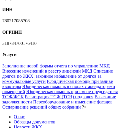
ИНН
780217085708
ОГРНИП
318784700176410
Услуги
Заполнение новой формы отчета по управлению МКД
Внесение изменений в реестр лицензий МКД
Списание
долгов по ЖКХ: законное избавление от долгов за
коммунальные услуги
Юридическая помощь при заливе
квартиры
Юридическая помощь в спорах с арендаторами
помещений
Юридическая помощь при смене председателя
ТСЖ/ЖСК
Регистрация ТСЖ (ТСН) под ключ
Взыскание
задолженности
Переоборудование и изменение фасадов
Оспаривание решений общих собраний
?>
О нас
Образцы документов
Новости ЖКХ