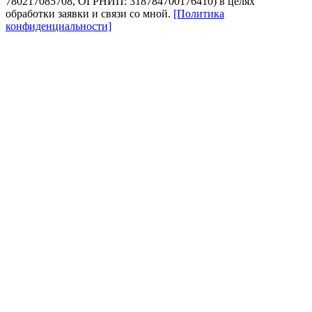
780217085708, ОГРНИП: 318784700176410) в целях
обработки заявки и связи со мной.
[Политика
конфиденциальности]