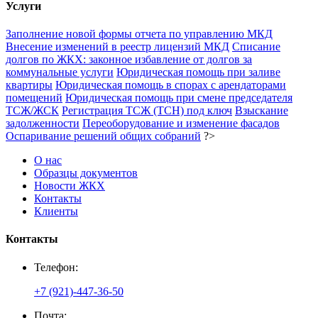
Услуги
Заполнение новой формы отчета по управлению МКД
Внесение изменений в реестр лицензий МКД
Списание
долгов по ЖКХ: законное избавление от долгов за
коммунальные услуги
Юридическая помощь при заливе
квартиры
Юридическая помощь в спорах с арендаторами
помещений
Юридическая помощь при смене председателя
ТСЖ/ЖСК
Регистрация ТСЖ (ТСН) под ключ
Взыскание
задолженности
Переоборудование и изменение фасадов
Оспаривание решений общих собраний
?>
О нас
Образцы документов
Новости ЖКХ
Контакты
Клиенты
Контакты
Телефон:
+7 (921)-447-36-50
Почта: