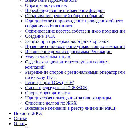
Взыскание задолженности
Образцы документов
Переоборудование и изменение фасадов
Оспаривание решений общих собраний
Юридическое сопровождение проведения общего
собрания собственников
Формирование реестра собственников помещений
Создание ТСЖ
Защита при проверках надзорных органов
Правовое сопровождение управляющих компаний
Исключение дома из программы Реновации
Услуги частным лицам
Судебная защита интересов управляющих
компаний
Разрешение споров с региональными операторами
по вывозу ТКО
Регистрация ТСЖ (ТСН)
Смена председателя ТСЖ/ЖСК
Споры с арендаторами
Юридическая помощь при заливе квартиры
Списание долгов по ЖКХ
Внесение изменений в реестр лицензий МКД
Новости ЖКХ
Статьи
О нас