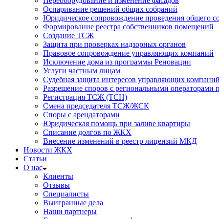
Переоборудование и изменение фасадов
Оспаривание решений общих собраний
Юридическое сопровождение проведения общего со
Формирование реестра собственников помещений
Создание ТСЖ
Защита при проверках надзорных органов
Правовое сопровождение управляющих компаний
Исключение дома из программы Реновации
Услуги частным лицам
Судебная защита интересов управляющих компани
Разрешение споров с региональными операторами 
Регистрация ТСЖ (ТСН)
Смена председателя ТСЖ/ЖСК
Споры с арендаторами
Юридическая помощь при заливе квартиры
Списание долгов по ЖКХ
Внесение изменений в реестр лицензий МКД
Новости ЖКХ
Статьи
О нас
Клиенты
Отзывы
Специалисты
Выигранные дела
Наши партнеры