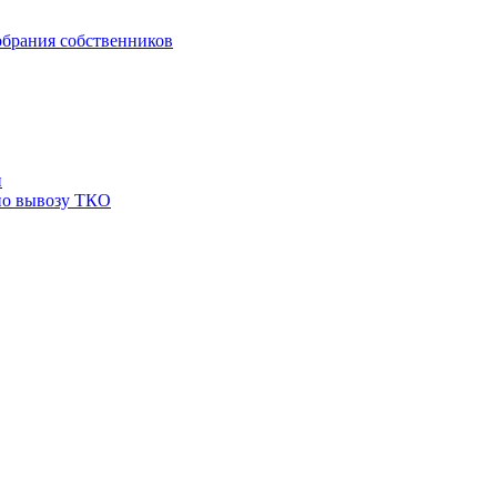
брания собственников
й
по вывозу ТКО