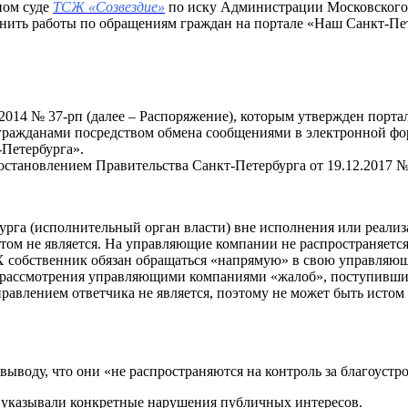
ном суде
ТСЖ «Созвездие»
по иску Администрации Московского 
ить работы по обращениям граждан на портале «Наш Санкт-Пете
.2014 № 37-рп (далее – Распоряжение), которым утвержден порта
 гражданами посредством обмена сообщениями в электронной фо
-Петербурга».
становлением Правительства Санкт-Петербурга от 19.12.2017 №
рга (исполнительный орган власти) вне исполнения или реализ
ктом не является. На управляющие компании не распространяется
КХ собственник обязан обращаться «напрямую» в свою управля
рассмотрения управляющими компаниями «жалоб», поступивших
авлением ответчика не является, поэтому не может быть истом 
воду, что они «не распространяются на контроль за благоустро
 указывали конкретные нарушения публичных интересов.