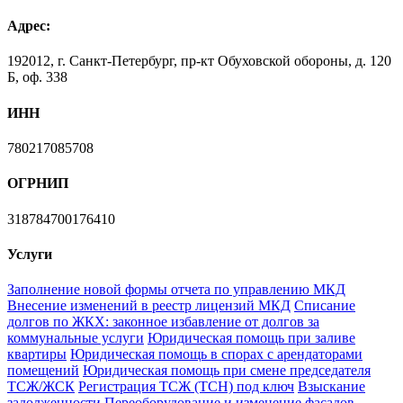
Адрес:
192012, г. Санкт-Петербург, пр-кт Обуховской обороны, д. 120
Б, оф. 338
ИНН
780217085708
ОГРНИП
318784700176410
Услуги
Заполнение новой формы отчета по управлению МКД
Внесение изменений в реестр лицензий МКД
Списание
долгов по ЖКХ: законное избавление от долгов за
коммунальные услуги
Юридическая помощь при заливе
квартиры
Юридическая помощь в спорах с арендаторами
помещений
Юридическая помощь при смене председателя
ТСЖ/ЖСК
Регистрация ТСЖ (ТСН) под ключ
Взыскание
задолженности
Переоборудование и изменение фасадов