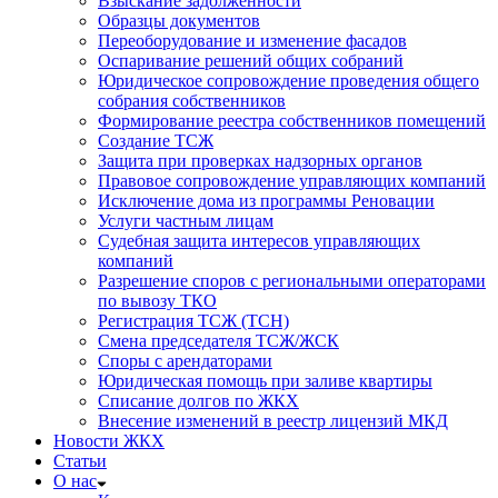
Взыскание задолженности
Образцы документов
Переоборудование и изменение фасадов
Оспаривание решений общих собраний
Юридическое сопровождение проведения общего
собрания собственников
Формирование реестра собственников помещений
Создание ТСЖ
Защита при проверках надзорных органов
Правовое сопровождение управляющих компаний
Исключение дома из программы Реновации
Услуги частным лицам
Судебная защита интересов управляющих
компаний
Разрешение споров с региональными операторами
по вывозу ТКО
Регистрация ТСЖ (ТСН)
Смена председателя ТСЖ/ЖСК
Споры с арендаторами
Юридическая помощь при заливе квартиры
Списание долгов по ЖКХ
Внесение изменений в реестр лицензий МКД
Новости ЖКХ
Статьи
О нас