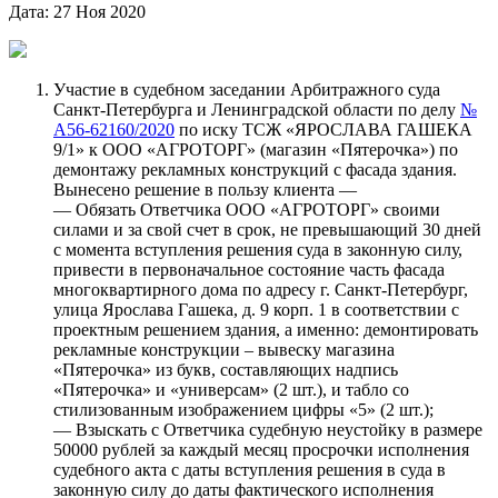
Дата: 27 Ноя 2020
Участие в судебном заседании Арбитражного суда
Санкт-Петербурга и Ленинградской области по делу
№
А56-62160/2020
по иску ТСЖ «ЯРОСЛАВА ГАШЕКА
9/1» к ООО «АГРОТОРГ» (магазин «Пятерочка») по
демонтажу рекламных конструкций с фасада здания.
Вынесено решение в пользу клиента —
— Обязать Ответчика ООО «АГРОТОРГ» своими
силами и за свой счет в срок, не превышающий 30 дней
с момента вступления решения суда в законную силу,
привести в первоначальное состояние часть фасада
многоквартирного дома по адресу г. Санкт-Петербург,
улица Ярослава Гашека, д. 9 корп. 1 в соответствии с
проектным решением здания, а именно: демонтировать
рекламные конструкции – вывеску магазина
«Пятерочка» из букв, составляющих надпись
«Пятерочка» и «универсам» (2 шт.), и табло со
стилизованным изображением цифры «5» (2 шт.);
— Взыскать с Ответчика судебную неустойку в размере
50000 рублей за каждый месяц просрочки исполнения
судебного акта с даты вступления решения в суда в
законную силу до даты фактического исполнения