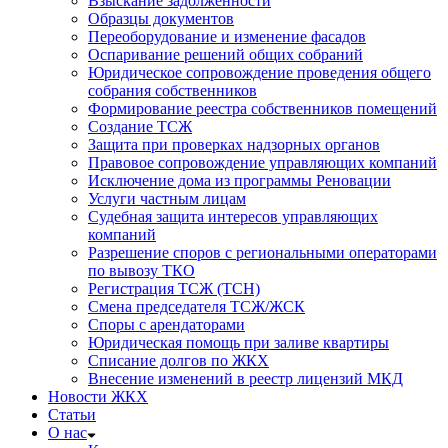
Взыскание задолженности
Образцы документов
Переоборудование и изменение фасадов
Оспаривание решений общих собраний
Юридическое сопровождение проведения общего
собрания собственников
Формирование реестра собственников помещений
Создание ТСЖ
Защита при проверках надзорных органов
Правовое сопровождение управляющих компаний
Исключение дома из программы Реновации
Услуги частным лицам
Судебная защита интересов управляющих
компаний
Разрешение споров с региональными операторами
по вывозу ТКО
Регистрация ТСЖ (ТСН)
Смена председателя ТСЖ/ЖСК
Споры с арендаторами
Юридическая помощь при заливе квартиры
Списание долгов по ЖКХ
Внесение изменений в реестр лицензий МКД
Новости ЖКХ
Статьи
О нас