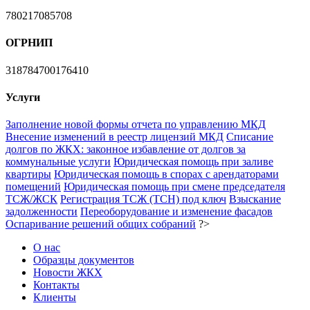
780217085708
ОГРНИП
318784700176410
Услуги
Заполнение новой формы отчета по управлению МКД
Внесение изменений в реестр лицензий МКД
Списание
долгов по ЖКХ: законное избавление от долгов за
коммунальные услуги
Юридическая помощь при заливе
квартиры
Юридическая помощь в спорах с арендаторами
помещений
Юридическая помощь при смене председателя
ТСЖ/ЖСК
Регистрация ТСЖ (ТСН) под ключ
Взыскание
задолженности
Переоборудование и изменение фасадов
Оспаривание решений общих собраний
?>
О нас
Образцы документов
Новости ЖКХ
Контакты
Клиенты