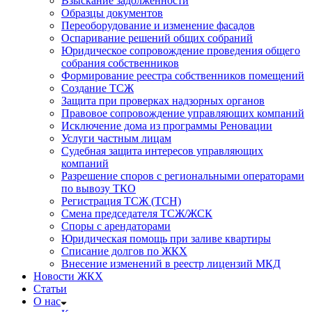
Взыскание задолженности
Образцы документов
Переоборудование и изменение фасадов
Оспаривание решений общих собраний
Юридическое сопровождение проведения общего
собрания собственников
Формирование реестра собственников помещений
Создание ТСЖ
Защита при проверках надзорных органов
Правовое сопровождение управляющих компаний
Исключение дома из программы Реновации
Услуги частным лицам
Судебная защита интересов управляющих
компаний
Разрешение споров с региональными операторами
по вывозу ТКО
Регистрация ТСЖ (ТСН)
Смена председателя ТСЖ/ЖСК
Споры с арендаторами
Юридическая помощь при заливе квартиры
Списание долгов по ЖКХ
Внесение изменений в реестр лицензий МКД
Новости ЖКХ
Статьи
О нас