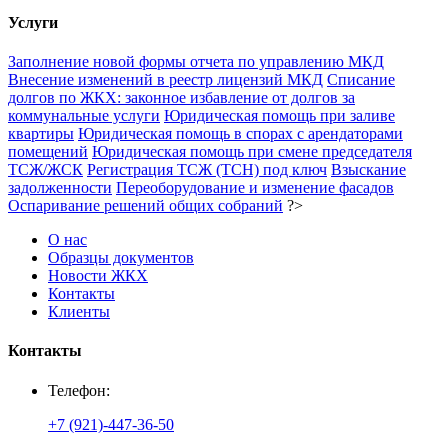
Услуги
Заполнение новой формы отчета по управлению МКД
Внесение изменений в реестр лицензий МКД
Списание
долгов по ЖКХ: законное избавление от долгов за
коммунальные услуги
Юридическая помощь при заливе
квартиры
Юридическая помощь в спорах с арендаторами
помещений
Юридическая помощь при смене председателя
ТСЖ/ЖСК
Регистрация ТСЖ (ТСН) под ключ
Взыскание
задолженности
Переоборудование и изменение фасадов
Оспаривание решений общих собраний
?>
О нас
Образцы документов
Новости ЖКХ
Контакты
Клиенты
Контакты
Телефон:
+7 (921)-447-36-50