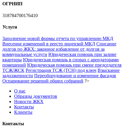
ОГРНИП
318784700176410
Услуги
Заполнение новой формы отчета по управлению МКД
Внесение изменений в реестр лицензий МКД
Списание
долгов по ЖКХ: законное избавление от долгов за
коммунальные услуги
Юридическая помощь при заливе
квартиры
Юридическая помощь в спорах с арендаторами
помещений
Юридическая помощь при смене председателя
ТСЖ/ЖСК
Регистрация ТСЖ (ТСН) под ключ
Взыскание
задолженности
Переоборудование и изменение фасадов
Оспаривание решений общих собраний
?>
О нас
Образцы документов
Новости ЖКХ
Контакты
Клиенты
Контакты