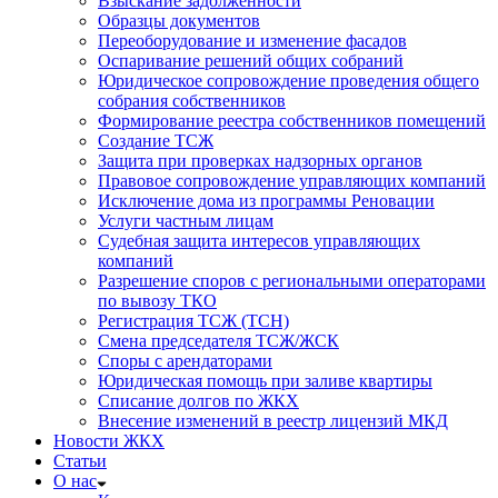
Взыскание задолженности
Образцы документов
Переоборудование и изменение фасадов
Оспаривание решений общих собраний
Юридическое сопровождение проведения общего
собрания собственников
Формирование реестра собственников помещений
Создание ТСЖ
Защита при проверках надзорных органов
Правовое сопровождение управляющих компаний
Исключение дома из программы Реновации
Услуги частным лицам
Судебная защита интересов управляющих
компаний
Разрешение споров с региональными операторами
по вывозу ТКО
Регистрация ТСЖ (ТСН)
Смена председателя ТСЖ/ЖСК
Споры с арендаторами
Юридическая помощь при заливе квартиры
Списание долгов по ЖКХ
Внесение изменений в реестр лицензий МКД
Новости ЖКХ
Статьи
О нас