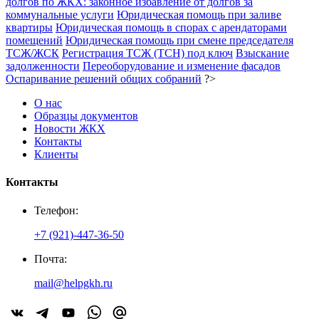
долгов по ЖКХ: законное избавление от долгов за
коммунальные услуги
Юридическая помощь при заливе
квартиры
Юридическая помощь в спорах с арендаторами
помещений
Юридическая помощь при смене председателя
ТСЖ/ЖСК
Регистрация ТСЖ (ТСН) под ключ
Взыскание
задолженности
Переоборудование и изменение фасадов
Оспаривание решений общих собраний
?>
О нас
Образцы документов
Новости ЖКХ
Контакты
Клиенты
Контакты
Телефон:
+7 (921)-447-36-50
Почта:
mail@helpgkh.ru