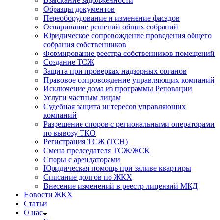
Взыскание задолженности
Образцы документов
Переоборудование и изменение фасадов
Оспаривание решений общих собраний
Юридическое сопровождение проведения общего
собрания собственников
Формирование реестра собственников помещений
Создание ТСЖ
Защита при проверках надзорных органов
Правовое сопровождение управляющих компаний
Исключение дома из программы Реновации
Услуги частным лицам
Судебная защита интересов управляющих
компаний
Разрешение споров с региональными операторами
по вывозу ТКО
Регистрация ТСЖ (ТСН)
Смена председателя ТСЖ/ЖСК
Споры с арендаторами
Юридическая помощь при заливе квартиры
Списание долгов по ЖКХ
Внесение изменений в реестр лицензий МКД
Новости ЖКХ
Статьи
О нас