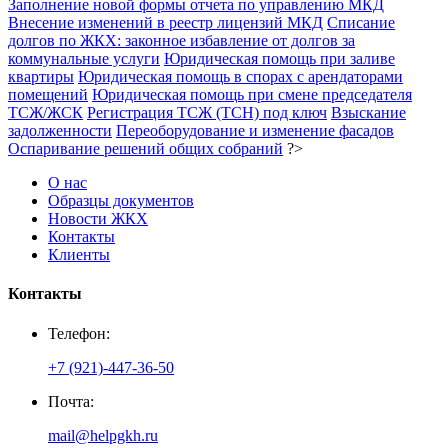
Заполнение новой формы отчета по управлению МКД
Внесение изменений в реестр лицензий МКД
Списание
долгов по ЖКХ: законное избавление от долгов за
коммунальные услуги
Юридическая помощь при заливе
квартиры
Юридическая помощь в спорах с арендаторами
помещений
Юридическая помощь при смене председателя
ТСЖ/ЖСК
Регистрация ТСЖ (ТСН) под ключ
Взыскание
задолженности
Переоборудование и изменение фасадов
Оспаривание решений общих собраний
?>
О нас
Образцы документов
Новости ЖКХ
Контакты
Клиенты
Контакты
Телефон:
+7 (921)-447-36-50
Почта:
mail@helpgkh.ru