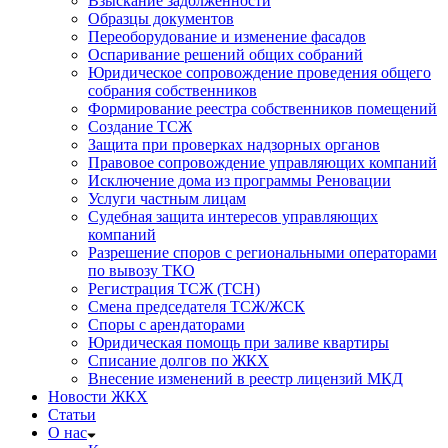
Взыскание задолженности
Образцы документов
Переоборудование и изменение фасадов
Оспаривание решений общих собраний
Юридическое сопровождение проведения общего
собрания собственников
Формирование реестра собственников помещений
Создание ТСЖ
Защита при проверках надзорных органов
Правовое сопровождение управляющих компаний
Исключение дома из программы Реновации
Услуги частным лицам
Судебная защита интересов управляющих
компаний
Разрешение споров с региональными операторами
по вывозу ТКО
Регистрация ТСЖ (ТСН)
Смена председателя ТСЖ/ЖСК
Споры с арендаторами
Юридическая помощь при заливе квартиры
Списание долгов по ЖКХ
Внесение изменений в реестр лицензий МКД
Новости ЖКХ
Статьи
О нас