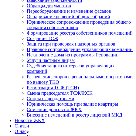
Взыскание задолженности
Образцы документов
Переоборудование и изменение фасадов
Оспаривание решений общих собраний
Юридическое сопровождение проведения общего
собрания собственников
Формирование реестра собственников помещений
Создание ТСЖ
Защита при проверках надзорных органов
Правовое сопровождение управляющих компаний
Исключение дома из программы Реновации
Услуги частным лицам
Судебная защита интересов управляющих
компаний
Разрешение споров с региональными операторами
по вывозу ТКО
Регистрация ТСЖ (ТСН)
Смена председателя ТСЖ/ЖСК
Споры с арендаторами
Юридическая помощь при заливе квартиры
Списание долгов по ЖКХ
Внесение изменений в реестр лицензий МКД
Новости ЖКХ
Статьи
О нас