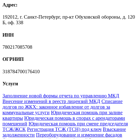
Адрес:
192012, г. Санкт-Петербург, пр-кт Обуховской обороны, д. 120
Б, оф. 338
ИНН
780217085708
ОГРНИП
318784700176410
Услуги
Заполнение новой формы отчета по управлению МКД
Внесение изменений в реестр лицензий МКД
Списание
долгов по ЖКХ: законное избавление от долгов за
коммунальные услуги
Юридическая помощь при заливе
квартиры
Юридическая помощь в спорах с арендаторами
помещений
Юридическая помощь при смене председателя
ТСЖ/ЖСК
Регистрация ТСЖ (ТСН) под ключ
Взыскание
задолженности
Переоборудование и изменение фасадов