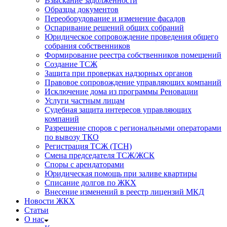
Взыскание задолженности
Образцы документов
Переоборудование и изменение фасадов
Оспаривание решений общих собраний
Юридическое сопровождение проведения общего
собрания собственников
Формирование реестра собственников помещений
Создание ТСЖ
Защита при проверках надзорных органов
Правовое сопровождение управляющих компаний
Исключение дома из программы Реновации
Услуги частным лицам
Судебная защита интересов управляющих
компаний
Разрешение споров с региональными операторами
по вывозу ТКО
Регистрация ТСЖ (ТСН)
Смена председателя ТСЖ/ЖСК
Споры с арендаторами
Юридическая помощь при заливе квартиры
Списание долгов по ЖКХ
Внесение изменений в реестр лицензий МКД
Новости ЖКХ
Статьи
О нас