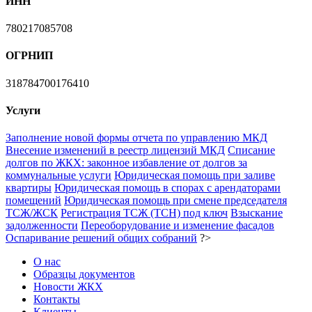
ИНН
780217085708
ОГРНИП
318784700176410
Услуги
Заполнение новой формы отчета по управлению МКД
Внесение изменений в реестр лицензий МКД
Списание
долгов по ЖКХ: законное избавление от долгов за
коммунальные услуги
Юридическая помощь при заливе
квартиры
Юридическая помощь в спорах с арендаторами
помещений
Юридическая помощь при смене председателя
ТСЖ/ЖСК
Регистрация ТСЖ (ТСН) под ключ
Взыскание
задолженности
Переоборудование и изменение фасадов
Оспаривание решений общих собраний
?>
О нас
Образцы документов
Новости ЖКХ
Контакты
Клиенты