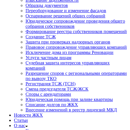
Взыскание задолженности
Образцы документов
Переоборудование и изменение фасадов
Оспаривание решений общих собраний
Юридическое сопровождение проведения общего
собрания собственников
Формирование реестра собственников помещений
Создание ТСЖ
Защита при проверках надзорных органов
Правовое сопровождение управляющих компаний
Исключение дома из программы Реновации
Услуги частным лицам
Судебная защита интересов управляющих
компаний
Разрешение споров с региональными операторами
по вывозу ТКО
Регистрация ТСЖ (ТСН)
Смена председателя ТСЖ/ЖСК
Споры с арендаторами
Юридическая помощь при заливе квартиры
Списание долгов по ЖКХ
Внесение изменений в реестр лицензий МКД
Новости ЖКХ
Статьи
О нас