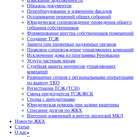
Взыскание задолженности
Образцы документов
Переоборудование и изменение фасадов
Оспаривание решений общих собраний
Юридическое сопровождение проведения общего
собрания собственников
Формирование реестра собственников помещений
Создание ТСЖ
Защита при проверках надзорных органов
Правовое сопровождение управляющих компаний
Исключение дома из программы Реновации
Услуги частным лицам
Судебная защита интересов управляющих
компаний
Разрешение споров с региональными операторами
по вывозу ТКО
Регистрация ТСЖ (ТСН)
Смена председателя ТСЖ/ЖСК
Споры с арендаторами
Юридическая помощь при заливе квартиры
Списание долгов по ЖКХ
Внесение изменений в реестр лицензий МКД
Новости ЖКХ
Статьи
О нас