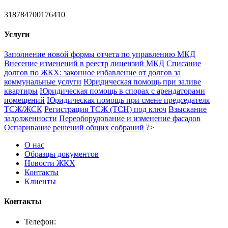
318784700176410
Услуги
Заполнение новой формы отчета по управлению МКД
Внесение изменений в реестр лицензий МКД
Списание
долгов по ЖКХ: законное избавление от долгов за
коммунальные услуги
Юридическая помощь при заливе
квартиры
Юридическая помощь в спорах с арендаторами
помещений
Юридическая помощь при смене председателя
ТСЖ/ЖСК
Регистрация ТСЖ (ТСН) под ключ
Взыскание
задолженности
Переоборудование и изменение фасадов
Оспаривание решений общих собраний
?>
О нас
Образцы документов
Новости ЖКХ
Контакты
Клиенты
Контакты
Телефон: