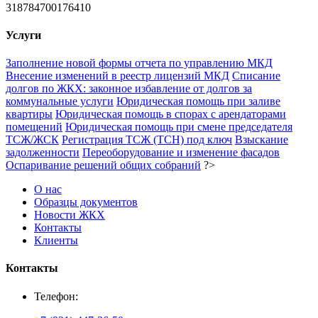
318784700176410
Услуги
Заполнение новой формы отчета по управлению МКД
Внесение изменений в реестр лицензий МКД
Списание
долгов по ЖКХ: законное избавление от долгов за
коммунальные услуги
Юридическая помощь при заливе
квартиры
Юридическая помощь в спорах с арендаторами
помещений
Юридическая помощь при смене председателя
ТСЖ/ЖСК
Регистрация ТСЖ (ТСН) под ключ
Взыскание
задолженности
Переоборудование и изменение фасадов
Оспаривание решений общих собраний
?>
О нас
Образцы документов
Новости ЖКХ
Контакты
Клиенты
Контакты
Телефон: