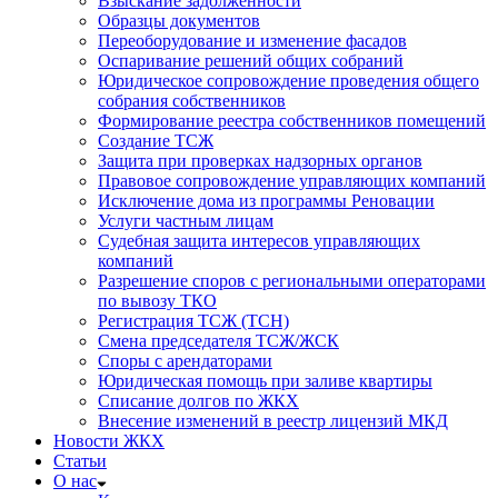
Взыскание задолженности
Образцы документов
Переоборудование и изменение фасадов
Оспаривание решений общих собраний
Юридическое сопровождение проведения общего
собрания собственников
Формирование реестра собственников помещений
Создание ТСЖ
Защита при проверках надзорных органов
Правовое сопровождение управляющих компаний
Исключение дома из программы Реновации
Услуги частным лицам
Судебная защита интересов управляющих
компаний
Разрешение споров с региональными операторами
по вывозу ТКО
Регистрация ТСЖ (ТСН)
Смена председателя ТСЖ/ЖСК
Споры с арендаторами
Юридическая помощь при заливе квартиры
Списание долгов по ЖКХ
Внесение изменений в реестр лицензий МКД
Новости ЖКХ
Статьи
О нас