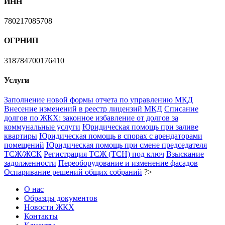
ИНН
780217085708
ОГРНИП
318784700176410
Услуги
Заполнение новой формы отчета по управлению МКД
Внесение изменений в реестр лицензий МКД
Списание
долгов по ЖКХ: законное избавление от долгов за
коммунальные услуги
Юридическая помощь при заливе
квартиры
Юридическая помощь в спорах с арендаторами
помещений
Юридическая помощь при смене председателя
ТСЖ/ЖСК
Регистрация ТСЖ (ТСН) под ключ
Взыскание
задолженности
Переоборудование и изменение фасадов
Оспаривание решений общих собраний
?>
О нас
Образцы документов
Новости ЖКХ
Контакты