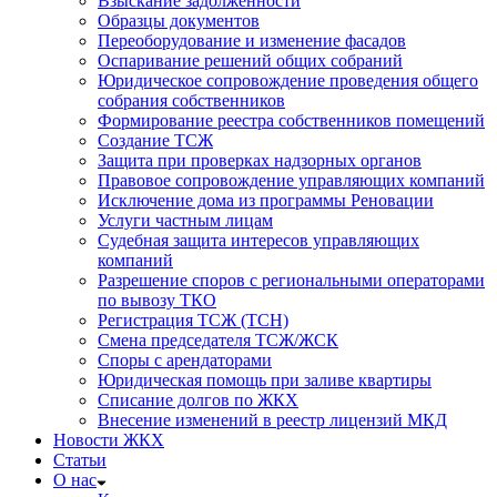
Взыскание задолженности
Образцы документов
Переоборудование и изменение фасадов
Оспаривание решений общих собраний
Юридическое сопровождение проведения общего
собрания собственников
Формирование реестра собственников помещений
Создание ТСЖ
Защита при проверках надзорных органов
Правовое сопровождение управляющих компаний
Исключение дома из программы Реновации
Услуги частным лицам
Судебная защита интересов управляющих
компаний
Разрешение споров с региональными операторами
по вывозу ТКО
Регистрация ТСЖ (ТСН)
Смена председателя ТСЖ/ЖСК
Споры с арендаторами
Юридическая помощь при заливе квартиры
Списание долгов по ЖКХ
Внесение изменений в реестр лицензий МКД
Новости ЖКХ
Статьи
О нас