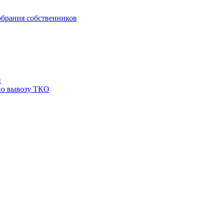
брания собственников
й
по вывозу ТКО