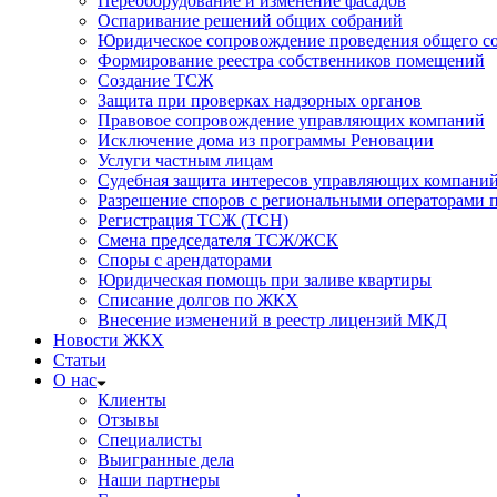
Переоборудование и изменение фасадов
Оспаривание решений общих собраний
Юридическое сопровождение проведения общего со
Формирование реестра собственников помещений
Создание ТСЖ
Защита при проверках надзорных органов
Правовое сопровождение управляющих компаний
Исключение дома из программы Реновации
Услуги частным лицам
Судебная защита интересов управляющих компани
Разрешение споров с региональными операторами 
Регистрация ТСЖ (ТСН)
Смена председателя ТСЖ/ЖСК
Споры с арендаторами
Юридическая помощь при заливе квартиры
Списание долгов по ЖКХ
Внесение изменений в реестр лицензий МКД
Новости ЖКХ
Статьи
О нас
Клиенты
Отзывы
Специалисты
Выигранные дела
Наши партнеры