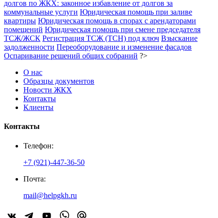
долгов по ЖКХ: законное избавление от долгов за
коммунальные услуги
Юридическая помощь при заливе
квартиры
Юридическая помощь в спорах с арендаторами
помещений
Юридическая помощь при смене председателя
ТСЖ/ЖСК
Регистрация ТСЖ (ТСН) под ключ
Взыскание
задолженности
Переоборудование и изменение фасадов
Оспаривание решений общих собраний
?>
О нас
Образцы документов
Новости ЖКХ
Контакты
Клиенты
Контакты
Телефон:
+7 (921)-447-36-50
Почта:
mail@helpgkh.ru