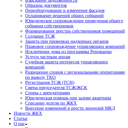
Взыскание задолженности
Образцы документов
Переоборудование и изменение фасадов
Оспаривание решений общих собраний
Юридическое сопровождение проведения общего
собрания собственников
Формирование реестра собственников помещений
Создание ТСЖ
Защита при проверках надзорных органов
Правовое сопровождение управляющих компаний
Исключение дома из программы Реновации
Услуги частным лицам
Судебная защита интересов управляющих
компаний
Разрешение споров с региональными операторами
по вывозу ТКО
Регистрация ТСЖ (ТСН)
Смена председателя ТСЖ/ЖСК
Споры с арендаторами
Юридическая помощь при заливе квартиры
Списание долгов по ЖКХ
Внесение изменений в реестр лицензий МКД
Новости ЖКХ
Статьи
О нас