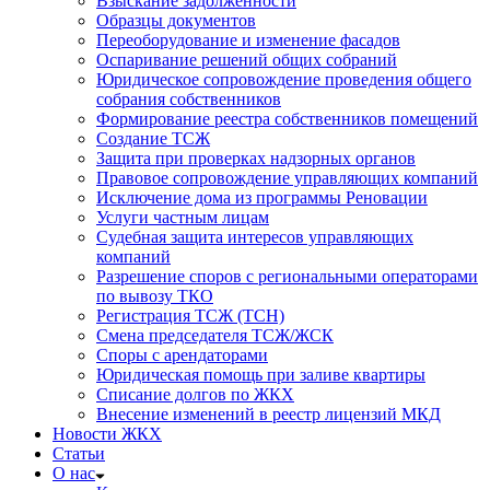
Взыскание задолженности
Образцы документов
Переоборудование и изменение фасадов
Оспаривание решений общих собраний
Юридическое сопровождение проведения общего
собрания собственников
Формирование реестра собственников помещений
Создание ТСЖ
Защита при проверках надзорных органов
Правовое сопровождение управляющих компаний
Исключение дома из программы Реновации
Услуги частным лицам
Судебная защита интересов управляющих
компаний
Разрешение споров с региональными операторами
по вывозу ТКО
Регистрация ТСЖ (ТСН)
Смена председателя ТСЖ/ЖСК
Споры с арендаторами
Юридическая помощь при заливе квартиры
Списание долгов по ЖКХ
Внесение изменений в реестр лицензий МКД
Новости ЖКХ
Статьи
О нас