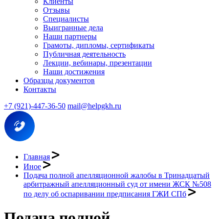
Клиенты
Отзывы
Специалисты
Выигранные дела
Наши партнеры
Грамоты, дипломы, сертификаты
Публичная деятельность
Лекции, вебинары, презентации
Наши достижения
Образцы документов
Контакты
+7 (921)-447-36-50
mail@helpgkh.ru
Главная
Иное
Подача полной апелляционной жалобы в Тринадцатый
арбитражный апелляционный суд от имени ЖСК №508
по делу об оспаривании предписания ГЖИ СПб
Подача полной