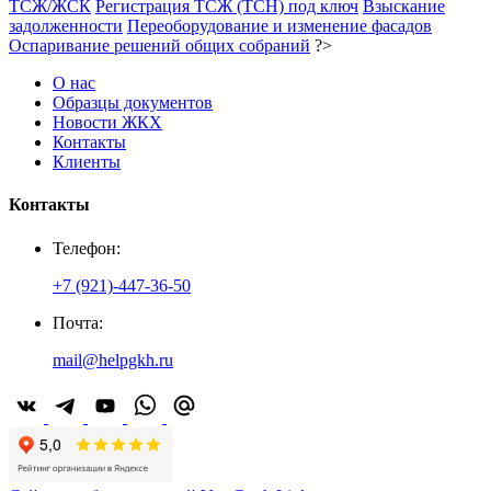
ТСЖ/ЖСК
Регистрация ТСЖ (ТСН) под ключ
Взыскание
задолженности
Переоборудование и изменение фасадов
Оспаривание решений общих собраний
?>
О нас
Образцы документов
Новости ЖКХ
Контакты
Клиенты
Контакты
Телефон:
+7 (921)-447-36-50
Почта:
mail@helpgkh.ru