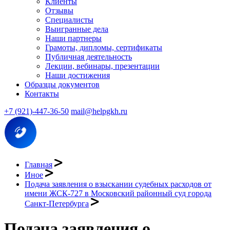
Клиенты
Отзывы
Специалисты
Выигранные дела
Наши партнеры
Грамоты, дипломы, сертификаты
Публичная деятельность
Лекции, вебинары, презентации
Наши достижения
Образцы документов
Контакты
+7 (921)-447-36-50
mail@helpgkh.ru
Главная
Иное
Подача заявления о взыскании судебных расходов от
имени ЖСК-727 в Московский районный суд города
Санкт-Петербурга
Подача заявления о