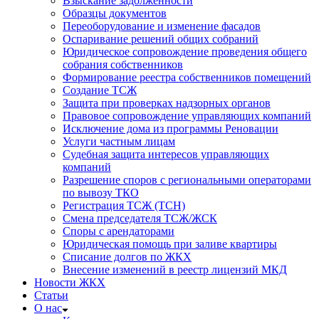
Взыскание задолженности
Образцы документов
Переоборудование и изменение фасадов
Оспаривание решений общих собраний
Юридическое сопровождение проведения общего
собрания собственников
Формирование реестра собственников помещений
Создание ТСЖ
Защита при проверках надзорных органов
Правовое сопровождение управляющих компаний
Исключение дома из программы Реновации
Услуги частным лицам
Судебная защита интересов управляющих
компаний
Разрешение споров с региональными операторами
по вывозу ТКО
Регистрация ТСЖ (ТСН)
Смена председателя ТСЖ/ЖСК
Споры с арендаторами
Юридическая помощь при заливе квартиры
Списание долгов по ЖКХ
Внесение изменений в реестр лицензий МКД
Новости ЖКХ
Статьи
О нас