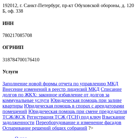
192012, г. Санкт-Петербург, пр-кт Обуховской обороны, д. 120
Б, оф. 338
ИНН
780217085708
ОГРНИП
318784700176410
Услуги
Заполнение новой формы отчета по управлению МКД
Внесение изменений в реестр лицензий МКД
Списание
долгов по ЖКХ: законное избавление от долгов за
коммунальные услуги
Юридическая помощь при заливе
квартиры
Юридическая помощь в спорах с арендаторами
помещений
Юридическая помощь при смене председателя
ТСЖ/ЖСК
Регистрация ТСЖ (ТСН) под ключ
Взыскание
задолженности
Переоборудование и изменение фасадов
Оспаривание решений общих собраний
?>