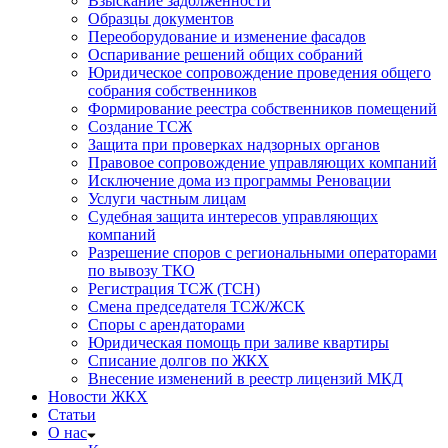
Взыскание задолженности
Образцы документов
Переоборудование и изменение фасадов
Оспаривание решений общих собраний
Юридическое сопровождение проведения общего
собрания собственников
Формирование реестра собственников помещений
Создание ТСЖ
Защита при проверках надзорных органов
Правовое сопровождение управляющих компаний
Исключение дома из программы Реновации
Услуги частным лицам
Судебная защита интересов управляющих
компаний
Разрешение споров с региональными операторами
по вывозу ТКО
Регистрация ТСЖ (ТСН)
Смена председателя ТСЖ/ЖСК
Споры с арендаторами
Юридическая помощь при заливе квартиры
Списание долгов по ЖКХ
Внесение изменений в реестр лицензий МКД
Новости ЖКХ
Статьи
О нас