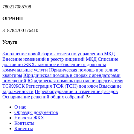
780217085708
ОГРНИП
318784700176410
Услуги
Заполнение новой формы отчета по управлению МКД
Внесение изменений в реестр лицензий МКД
Списание
долгов по ЖКХ: законное избавление от долгов за
коммунальные услуги
Юридическая помощь при заливе
квартиры
Юридическая помощь в спорах с арендаторами
помещений
Юридическая помощь при смене председателя
ТСЖ/ЖСК
Регистрация ТСЖ (ТСН) под ключ
Взыскание
задолженности
Переоборудование и изменение фасадов
Оспаривание решений общих собраний
?>
О нас
Образцы документов
Новости ЖКХ
Контакты
Клиенты