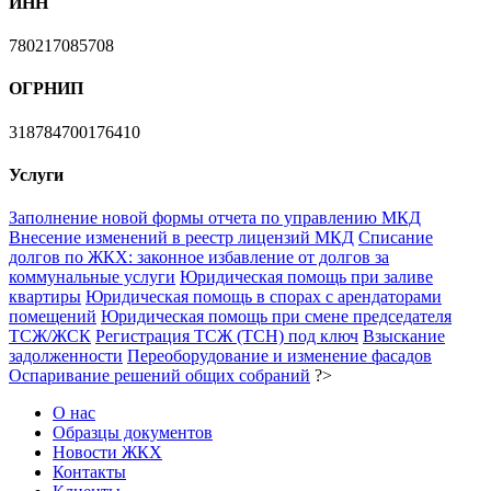
ИНН
780217085708
ОГРНИП
318784700176410
Услуги
Заполнение новой формы отчета по управлению МКД
Внесение изменений в реестр лицензий МКД
Списание
долгов по ЖКХ: законное избавление от долгов за
коммунальные услуги
Юридическая помощь при заливе
квартиры
Юридическая помощь в спорах с арендаторами
помещений
Юридическая помощь при смене председателя
ТСЖ/ЖСК
Регистрация ТСЖ (ТСН) под ключ
Взыскание
задолженности
Переоборудование и изменение фасадов
Оспаривание решений общих собраний
?>
О нас
Образцы документов
Новости ЖКХ
Контакты