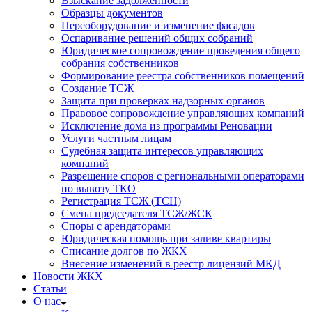
Взыскание задолженности
Образцы документов
Переоборудование и изменение фасадов
Оспаривание решений общих собраний
Юридическое сопровождение проведения общего
собрания собственников
Формирование реестра собственников помещений
Создание ТСЖ
Защита при проверках надзорных органов
Правовое сопровождение управляющих компаний
Исключение дома из программы Реновации
Услуги частным лицам
Судебная защита интересов управляющих
компаний
Разрешение споров с региональными операторами
по вывозу ТКО
Регистрация ТСЖ (ТСН)
Смена председателя ТСЖ/ЖСК
Споры с арендаторами
Юридическая помощь при заливе квартиры
Списание долгов по ЖКХ
Внесение изменений в реестр лицензий МКД
Новости ЖКХ
Статьи
О нас