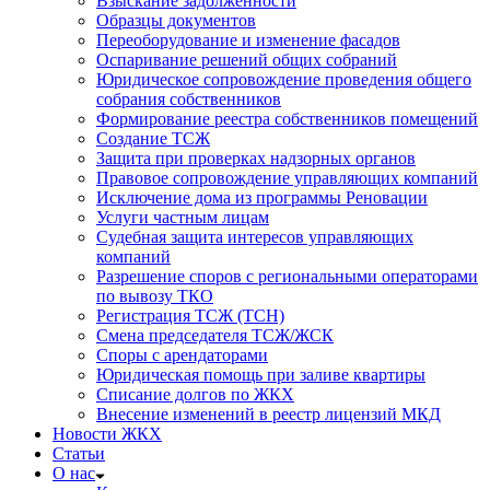
Взыскание задолженности
Образцы документов
Переоборудование и изменение фасадов
Оспаривание решений общих собраний
Юридическое сопровождение проведения общего
собрания собственников
Формирование реестра собственников помещений
Создание ТСЖ
Защита при проверках надзорных органов
Правовое сопровождение управляющих компаний
Исключение дома из программы Реновации
Услуги частным лицам
Судебная защита интересов управляющих
компаний
Разрешение споров с региональными операторами
по вывозу ТКО
Регистрация ТСЖ (ТСН)
Смена председателя ТСЖ/ЖСК
Споры с арендаторами
Юридическая помощь при заливе квартиры
Списание долгов по ЖКХ
Внесение изменений в реестр лицензий МКД
Новости ЖКХ
Статьи
О нас