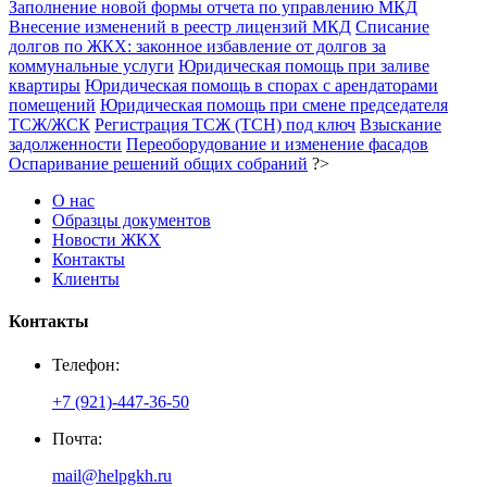
Заполнение новой формы отчета по управлению МКД
Внесение изменений в реестр лицензий МКД
Списание
долгов по ЖКХ: законное избавление от долгов за
коммунальные услуги
Юридическая помощь при заливе
квартиры
Юридическая помощь в спорах с арендаторами
помещений
Юридическая помощь при смене председателя
ТСЖ/ЖСК
Регистрация ТСЖ (ТСН) под ключ
Взыскание
задолженности
Переоборудование и изменение фасадов
Оспаривание решений общих собраний
?>
О нас
Образцы документов
Новости ЖКХ
Контакты
Клиенты
Контакты
Телефон:
+7 (921)-447-36-50
Почта:
mail@helpgkh.ru